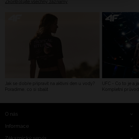
Zkontrolujte všechny záznamy
Jak se dobře připravit na aktivní den u vody?
UFC - Co to je a j
Poradíme, co si sbalit
Kompletní průvo
O nás
Informace
Zákaznický servis