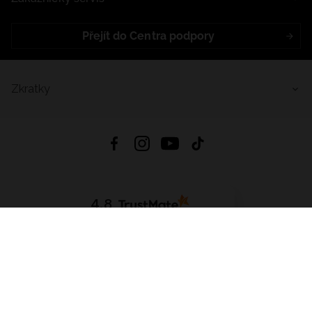
Přejít do Centra podpory
Zkratky
4.8
Založeno na
1441
hodnocení
ze všech dob
Stáhnout Aplikaci:
App Store
Google Play
App Gallery