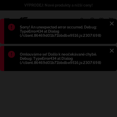
VÝPRODEJ: Nové produkty a nižší ceny!
1
Błąd
:
Sorry! An unexpected error occurred. Debug:
TypeError434 at Dialog
(/client.86469d01b71bbdbe9516.js:2307:698)
Błąd
:
Omlouváme se! Došlo k neočekávané chybě.
Debug: TypeError434 at Dialog
(/client.86469d01b71bbdbe9516.js:2307:698)