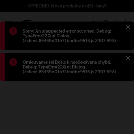
VÝPRODEJ: Nové produkty a nižší ceny!
1
Błąd
:
Sorry! An unexpected error occurred. Debug:
TypeError22Q at Dialog
(/client.86469d01b71bbdbe9516.js:2307:698)
Błąd
:
Omlouváme se! Došlo k neočekávané chybě.
Debug: TypeError22Q at Dialog
(/client.86469d01b71bbdbe9516.js:2307:698)