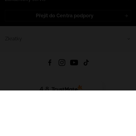
Přejít do Centra podpory
Zkratky
4.8
Založeno na
1441
hodnocení
ze všech dob
Stáhnout Aplikaci:
App Store
Google Play
App Gallery