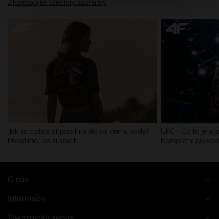
Zkontrolujte všechny záznamy
Jak se dobře připravit na aktivní den u vody?
UFC - Co to je a j
Poradíme, co si sbalit
Kompletní průvo
O nás
Informace
Zákaznický servis