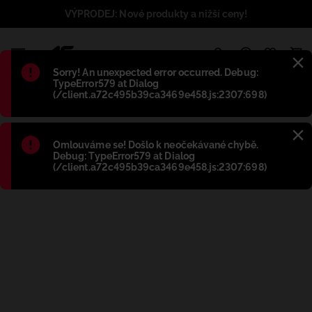
VÝPRODEJ: Nové produkty a nižší ceny!
1
Błąd
:
Sorry! An unexpected error occurred. Debug:
TypeError579 at Dialog
(/client.a72c495b39ca3469e458.js:2307:698)
Błąd
:
Omlouváme se! Došlo k neočekávané chybě.
Debug: TypeError579 at Dialog
(/client.a72c495b39ca3469e458.js:2307:698)