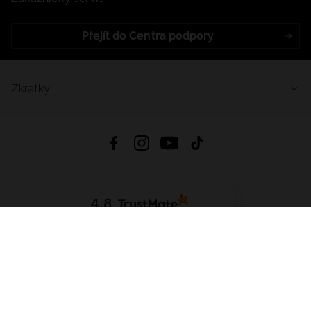
Přejít do Centra podpory
Zkratky
4.8
Založeno na
1441
hodnocení
ze všech dob
Stáhnout Aplikaci:
App Store
Google Play
App Gallery