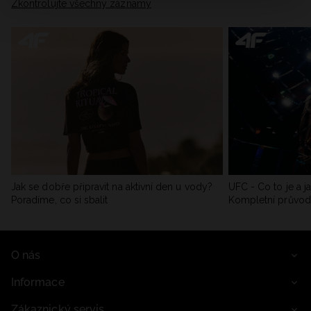
Zkontrolujte všechny záznamy
Jak se dobře připravit na aktivní den u vody?
UFC - Co to je a j
Poradíme, co si sbalit
Kompletní průvo
O nás
Informace
Zákaznický servis