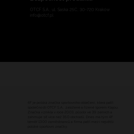
OTCF S.A., ul. Saska 25C, 30-720 Kraków
info@otcf.pl
4F je polská značka sportovního oblečení, která patří
společnosti OTCF S.A., založené a řízené Igorem Klajou.
Značka vznikla v roce 2003, působí ve 39 zemích a
zahrnuje síť více než 350 obchodů. Dnes má tým 4F
téměř 1300 zaměstnanců a firma patří mezi největší
polské sportovní značky.