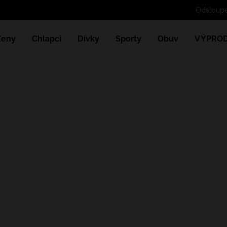
Odstoupe
Ženy
Chlapci
Dívky
Sporty
Obuv
VÝPROD