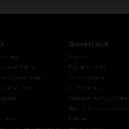
ce
Zákaznický servis
 podmínky
Přepravné
e o změně Podmínek
E shopping vyhody
hrany osobních údajů
Výhody registrace
 nakupování online
Platební metody
propagace
Odstoupení od smlouvy (vrácen
Nahlaste odstoupení od smlouvy
í o shodě
Reklamace