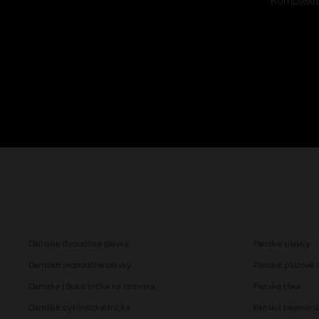
Komplexní
Dámské dvoudílné plavky
Pánské plavky
Dámské jednodílné plavky
Pánské plážové 
Dámská tílka a trička na ramínka
Pánská tílka
Dámské cyklistické trička
Pánská bavlněná 