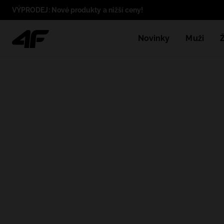
VÝPRODEJ: Nové produkty a nižší ceny!
Novinky
Muži