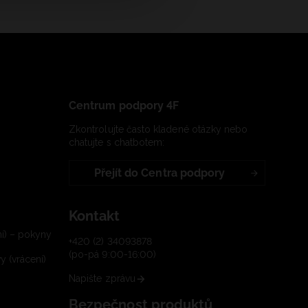
Centrum podpory 4F
Zkontrolujte často kladené otázky nebo
chatujte s chatbotem:
Přejít do Centra podpory
Kontakt
í) – pokyny
+420 (2) 34093878
(po-pá 9:00-16:00)
 (vrácení)
Napište zprávu
Bezpečnost produktů