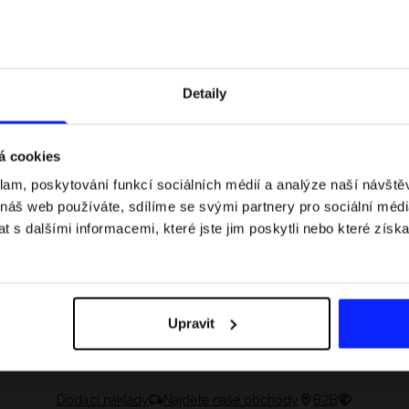
Detaily
á cookies
klam, poskytování funkcí sociálních médií a analýze naší návšt
 náš web používáte, sdílíme se svými partnery pro sociální média
 s dalšími informacemi, které jste jim poskytli nebo které získa
 jaké jsou váhové
Formule 1 v kraťasech: pravidla, časy
letní průvodce
závodů, rekordy a nejlepší jezdci F1
Upravit
Dodací náklady
Najděte naše obchody
B2B