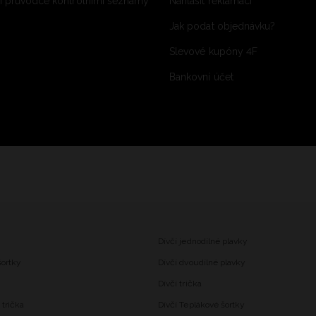
 průvodce kontrolními seznamy
Nahlásit reklamaci
Jak podat objednávku?
Slevové kupóny 4F
Bankovní účet
Dívčí jednodílné plavky
šortky
Dívčí dvoudílné plavky
Dívčí trička
trička
Dívčí Teplákové šortky