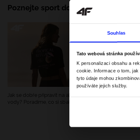
Poznejte sport do hloubky
Souhlas
Tato webová stránka použív
K personalizaci obsahu a re
cookie. Informace o tom, jak
tyto údaje mohou zkombinovat
používáte jejich služby.
Jak se dobře připravit na aktivní den u
UFC - Co to je a
vody? Poradíme, co si sbalit
kategorie? Komp