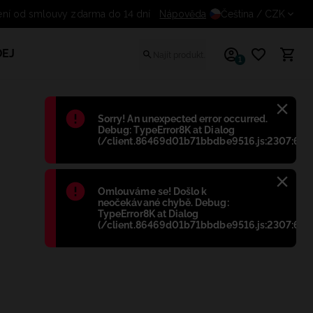
ní od smlouvy zdarma do 14 dní
Nápověda
Čeština
/ CZK
EJ
1
Błąd
:
Sorry! An unexpected error occurred.
Debug: TypeError8K at Dialog
(/client.86469d01b71bbdbe9516.js:2307:698
Błąd
:
Omlouváme se! Došlo k
neočekávané chybě. Debug:
TypeError8K at Dialog
(/client.86469d01b71bbdbe9516.js:2307:698