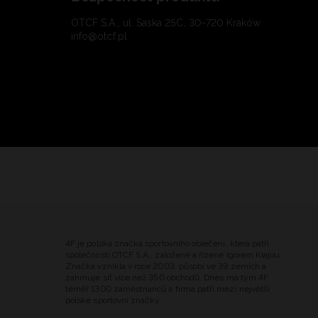
OTCF S.A., ul. Saska 25C, 30-720 Kraków
info@otcf.pl
4F je polská značka sportovního oblečení, která patří
společnosti OTCF S.A., založené a řízené Igorem Klajou.
Značka vznikla v roce 2003, působí ve 39 zemích a
zahrnuje síť více než 350 obchodů. Dnes má tým 4F
téměř 1300 zaměstnanců a firma patří mezi největší
polské sportovní značky.