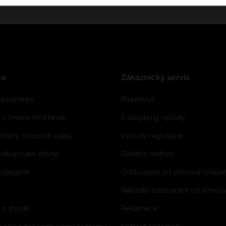
ce
Zákaznický servis
 podmínky
Přepravné
e o změně Podmínek
E shopping vyhody
hrany osobních údajů
Výhody registrace
 nakupování online
Platební metody
propagace
Odstoupení od smlouvy (vrácen
Nahlaste odstoupení od smlouvy
í o shodě
Reklamace