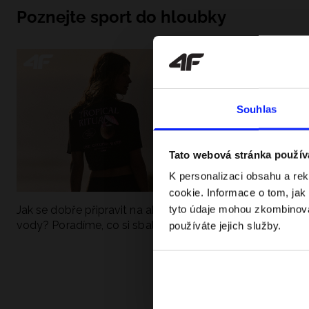
Poznejte sport do hloubky
Souhlas
Tato webová stránka použív
K personalizaci obsahu a re
cookie. Informace o tom, jak
tyto údaje mohou zkombinovat
Jak se dobře připravit na aktivní den u
UFC - Co to je a
vody? Poradíme, co si sbalit
kategorie? Komp
používáte jejich služby.