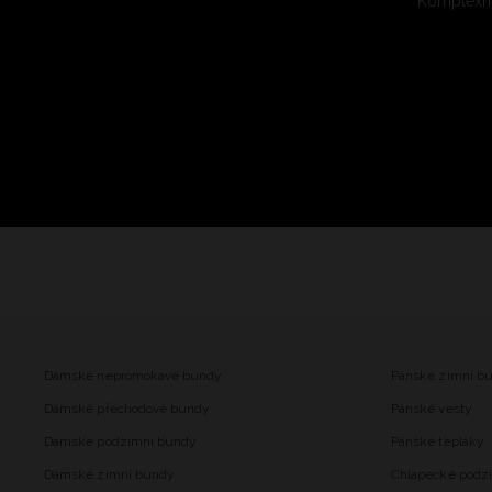
Komplexní
Dámské nepromokavé bundy
Pánské zimní b
Dámské přechodové bundy
Pánské vesty
Dámské podzimní bundy
Pánské tepláky
Dámské zimní bundy
Chlapecké podz