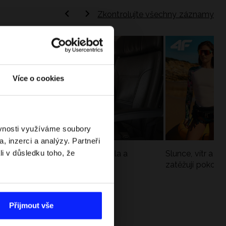
Zkontrolujte všechny záznamy
Více o cookies
ěvnosti využíváme soubory
, inzerci a analýzy. Partneři
li v důsledku toho, že
Jak si sbalit batoh do letadla a
Slunce, vítr a vo
nepřekročit limity?
zatěžují pokožku
sportech
Přijmout vše