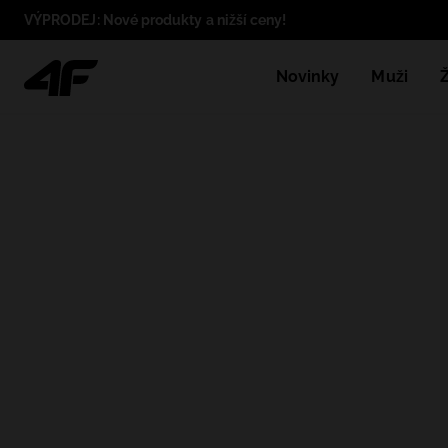
VÝPRODEJ: Nové produkty a nižší ceny!
Novinky
Muži