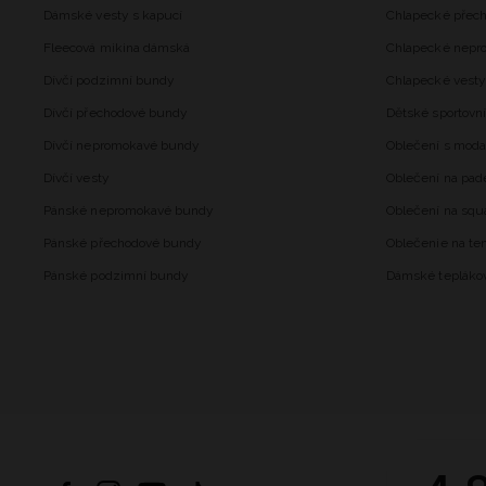
Dámské vesty s kapucí
Chlapecké přec
Fleecová mikina dámská
Chlapecké nepr
Dívčí podzimní bundy
Chlapecké vesty
Dívčí přechodové bundy
Dětské sportovní
Dívčí nepromokavé bundy
Oblečení s mod
Dívčí vesty
Oblečení na pad
Pánské nepromokavé bundy
Oblečení na squ
Pánské přechodové bundy
Oblečenie na ten
Pánské podzimní bundy
Dámské tepláko