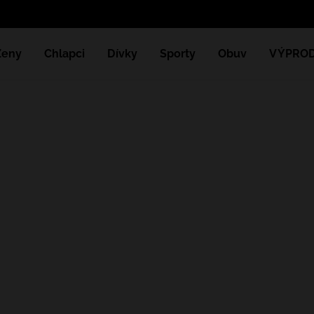
Ženy
Chlapci
Dívky
Sporty
Obuv
VÝPROD