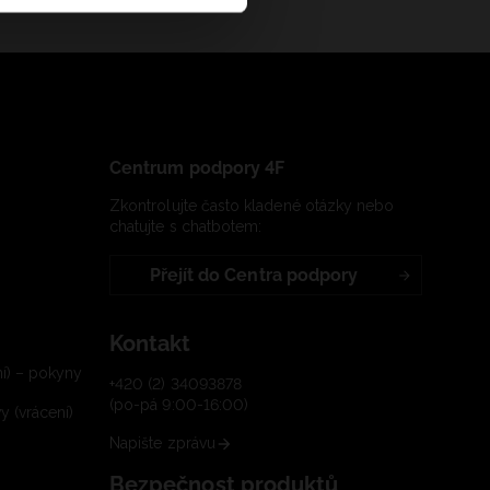
Centrum podpory 4F
Zkontrolujte často kladené otázky nebo
chatujte s chatbotem:
Přejít do Centra podpory
Kontakt
í) – pokyny
+420 (2) 34093878
(po-pá 9:00-16:00)
 (vrácení)
Napište zprávu
Bezpečnost produktů