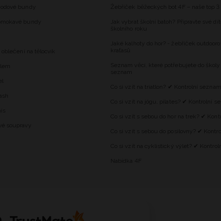
hodové bundy
Žebříček běžeckých bot 4F – naše top 3
omokavé bundy
Jak vybrat školní batoh? Připravte své dí
školního roku
Jaké kalhoty do hor? - žebříček outdooro
kraťasů
 oblečení na tělocvik
Seznam věcí, které potřebujete do školy
alem
seznam
el
Co si vzít na triatlon? ✔ Kontrolní sezna
ash
Co si vzít na jógu, pilates? ✔ Kontrolní 
is
Co si vzít s sebou do hor na trek? ✔ Kon
vé soupravy
Co si vzít s sebou do posilovny? ✔ Kontr
Co si vzít na cyklistický výlet? ✔ Kontro
Nabídka 4F