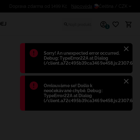
Doprava zdarma od 1499 Kč
Nápověda
Čeština
/ CZK
EJ
1
Błąd
:
Sorry! An unexpected error occurred.
Debug: TypeError22A at Dialog
(/client.a72c495b39ca3469e458.js:2307:698)
Błąd
:
Omlouváme se! Došlo k
neočekávané chybě. Debug:
TypeError22A at Dialog
(/client.a72c495b39ca3469e458.js:2307:698)