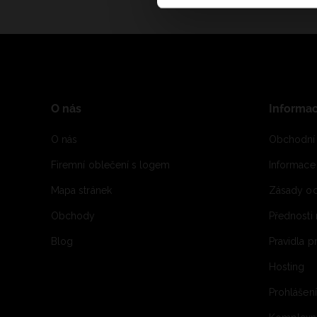
O nás
Informa
O nás
Obchodní
Firemní oblečení s logem
Informac
Mapa stránek
Zásady oc
Obchody
Přednosti
Blog
Pravidla 
Hosting
Prohlášen