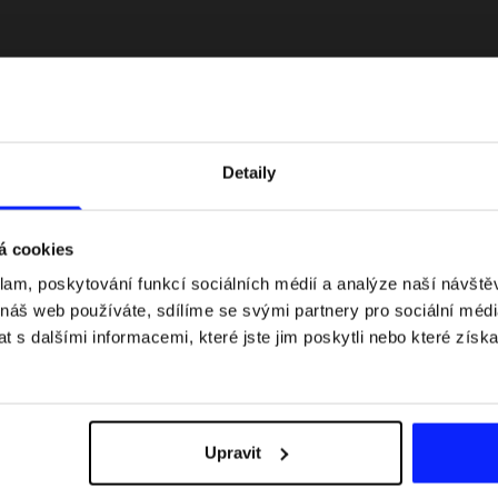
Detaily
á cookies
klam, poskytování funkcí sociálních médií a analýze naší návšt
 náš web používáte, sdílíme se svými partnery pro sociální média
 s dalšími informacemi, které jste jim poskytli nebo které získa
 jaké jsou váhové
Formule 1 v kraťasech: pravidla, časy
letní průvodce
závodů, rekordy a nejlepší jezdci F1
Upravit
Dodací náklady
Najděte naše obchody
B2B