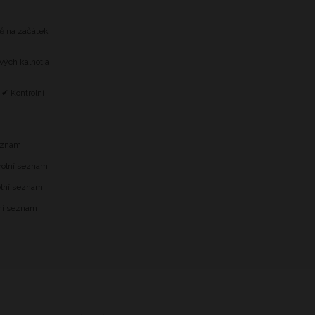
tě na začátek
vých kalhot a
 ✔ Kontrolní
m
seznam
trolní seznam
olní seznam
lní seznam