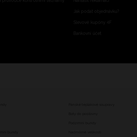
 průvodce kontrolními seznamy
Nahlásit reklamaci
Jak podat objednávku?
Slevové kupóny 4F
Bankovní účet
undy
Pánské teplákové soupravy
Boty do posilovny
Podzimní bundy
imní bundy
Nadměrné velikosti