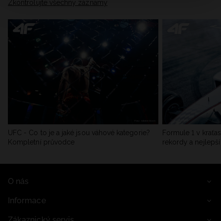
Zkontrolujte všechny záznamy
UFC - Co to je a jaké jsou váhové kategorie?
Formule 1 v kraťas
Kompletní průvodce
rekordy a nejlepší
O nás
Informace
Zákaznický servis