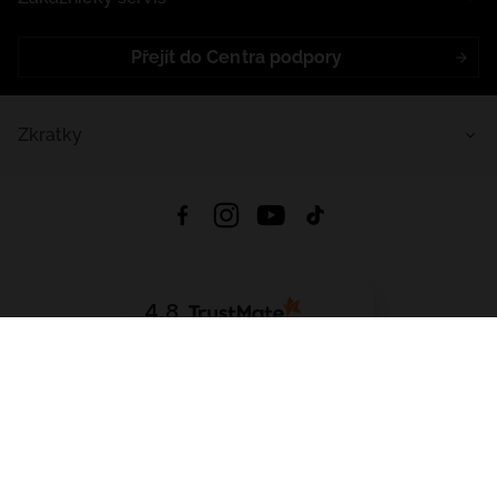
Přejít do Centra podpory
Zkratky
4.8
Založeno na
1441
hodnocení
ze všech dob
Stáhnout Aplikaci:
App Store
Google Play
App Gallery
Všechna práva vyhrazena © 2026