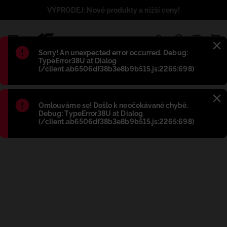
VÝPRODEJ: Nové produkty a nižší ceny!
1
Błąd
:
Sorry! An unexpected error occurred. Debug:
TypeError38U at Dialog
(/client.ab6506df38b3e8b9b515.js:2265:698)
Błąd
:
Omlouváme se! Došlo k neočekávané chybě.
Debug: TypeError38U at Dialog
(/client.ab6506df38b3e8b9b515.js:2265:698)