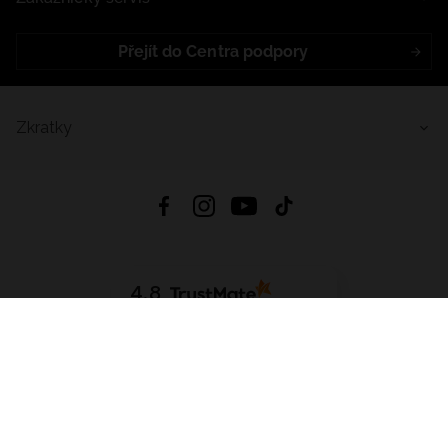
Přejít do Centra podpory
Zkratky
4.8
Založeno na
1441
hodnocení
ze všech dob
Stáhnout Aplikaci:
App Store
Google Play
App Gallery