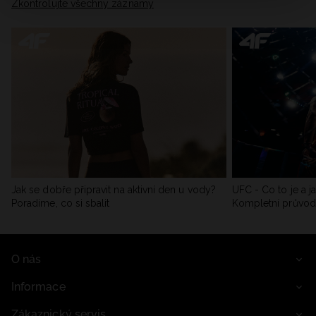
Zkontrolujte všechny záznamy
Jak se dobře připravit na aktivní den u vody?
UFC - Co to je a j
Poradíme, co si sbalit
Kompletní průvo
O nás
Informace
Zákaznický servis