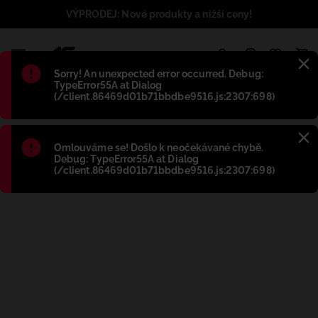
VÝPRODEJ: Nové produkty a nižší ceny!
1
Błąd
:
Sorry! An unexpected error occurred. Debug:
TypeError55A at Dialog
(/client.86469d01b71bbdbe9516.js:2307:698)
Błąd
:
Omlouváme se! Došlo k neočekávané chybě.
Debug: TypeError55A at Dialog
(/client.86469d01b71bbdbe9516.js:2307:698)