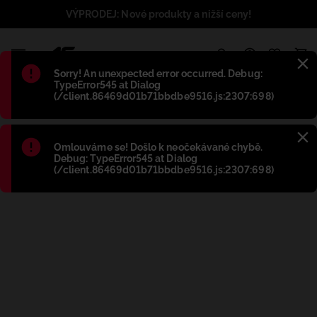
VÝPRODEJ: Nové produkty a nižší ceny!
1
Błąd
:
Sorry! An unexpected error occurred. Debug:
TypeError545 at Dialog
(/client.86469d01b71bbdbe9516.js:2307:698)
Błąd
:
Omlouváme se! Došlo k neočekávané chybě.
Debug: TypeError545 at Dialog
(/client.86469d01b71bbdbe9516.js:2307:698)