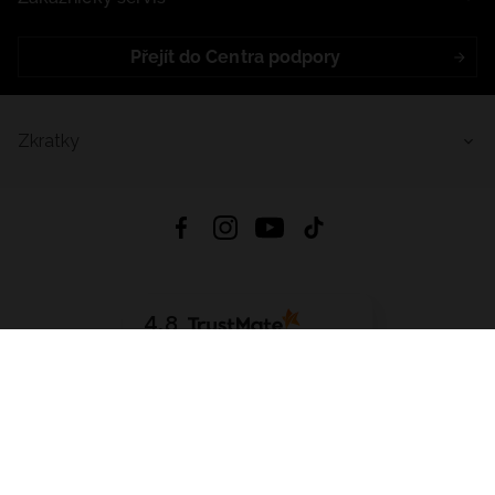
Přejít do Centra podpory
Zkratky
4.8
Založeno na
1441
hodnocení
ze všech dob
Stáhnout Aplikaci:
App Store
Google Play
App Gallery