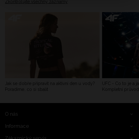
Zkontrolujte všechny záznamy
Jak se dobře připravit na aktivní den u vody?
UFC - Co to je a j
Poradíme, co si sbalit
Kompletní průvo
O nás
Informace
Zákaznický servis