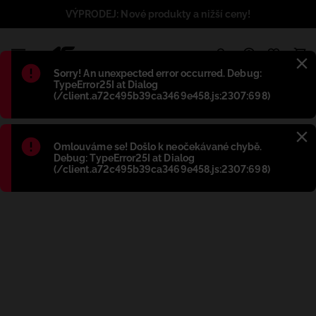
VÝPRODEJ: Nové produkty a nižší ceny!
1
Błąd
:
Sorry! An unexpected error occurred. Debug:
TypeError25I at Dialog
(/client.a72c495b39ca3469e458.js:2307:698)
Błąd
:
Omlouváme se! Došlo k neočekávané chybě.
Debug: TypeError25I at Dialog
(/client.a72c495b39ca3469e458.js:2307:698)