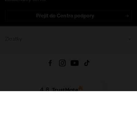
Přejít do Centra podpory
Zkratky
4.8
Založeno na
1441
hodnocení
ze všech dob
Stáhnout Aplikaci:
App Store
Google Play
App Gallery