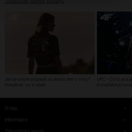
Zkontrolujte všechny záznamy
Jak se dobře připravit na aktivní den u vody?
UFC - Co to je a j
Poradíme, co si sbalit
Kompletní průvo
O nás
Informace
Zákaznický servis