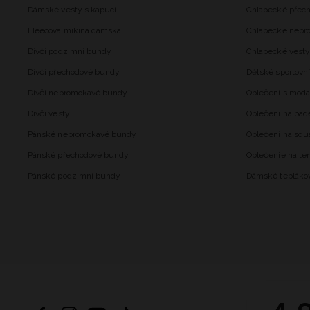
Dámské vesty s kapucí
Chlapecké přec
Fleecová mikina dámská
Chlapecké nepr
Dívčí podzimní bundy
Chlapecké vesty
Dívčí přechodové bundy
Dětské sportovní
Dívčí nepromokavé bundy
Oblečení s mod
Dívčí vesty
Oblečení na pad
Pánské nepromokavé bundy
Oblečení na squ
Pánské přechodové bundy
Oblečenie na ten
Pánské podzimní bundy
Dámské tepláko