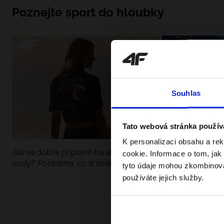
Poznejte sport do hloubky
Souhlas
Tato webová stránka použív
K personalizaci obsahu a re
Jak se dobře připravit na aktivní den u
UFC - Co to je a
cookie. Informace o tom, jak
vody? Poradíme, co si sbalit
kategorie? Komp
tyto údaje mohou zkombinovat
používáte jejich služby.