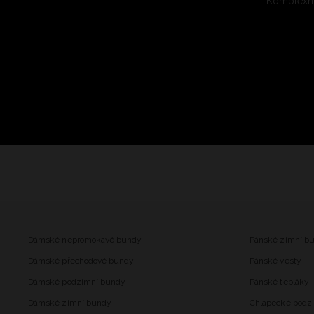
Komplexní
Dámské nepromokavé bundy
Pánské zimní b
Dámské přechodové bundy
Pánské vesty
Dámské podzimní bundy
Pánské tepláky
Dámské zimní bundy
Chlapecké podz