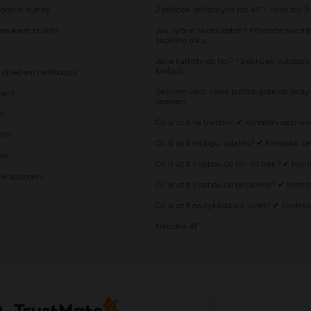
hodové bundy
Žebříček běžeckých bot 4F – naše top 3
omokavé bundy
Jak vybrat školní batoh? Připravte své dí
školního roku
Jaké kalhoty do hor? - žebříček outdooro
kraťasů
 oblečení na tělocvik
Seznam věcí, které potřebujete do školy
alem
seznam
el
Co si vzít na triatlon? ✔ Kontrolní sezna
ash
Co si vzít na jógu, pilates? ✔ Kontrolní 
is
Co si vzít s sebou do hor na trek? ✔ Kon
vé soupravy
Co si vzít s sebou do posilovny? ✔ Kontr
Co si vzít na cyklistický výlet? ✔ Kontro
Nabídka 4F