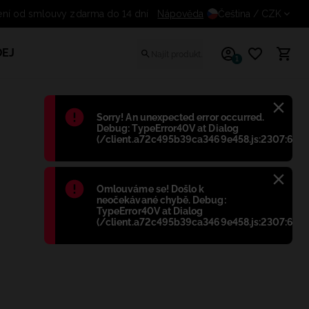
ní od smlouvy zdarma do 14 dní
Nápověda
Čeština
/ CZK
EJ
1
Błąd
:
Sorry! An unexpected error occurred.
Debug: TypeError40V at Dialog
(/client.a72c495b39ca3469e458.js:2307:698)
Błąd
:
Omlouváme se! Došlo k
neočekávané chybě. Debug:
TypeError40V at Dialog
(/client.a72c495b39ca3469e458.js:2307:698)