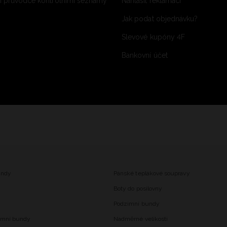
 průvodce kontrolními seznamy
Nahlásit reklamaci
Jak podat objednávku?
Slevové kupóny 4F
Bankovní účet
undy
Pánské teplákové soupravy
Boty do posilovny
Podzimní bundy
imní bundy
Nadměrné velikosti