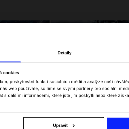
Detaily
á cookies
klam, poskytování funkcí sociálních médií a analýze naší návšt
 jaké jsou váhové
Formule 1 v kraťasech: pravidla, časy
 náš web používáte, sdílíme se svými partnery pro sociální média
letní průvodce
závodů, rekordy a nejlepší jezdci F1
 s dalšími informacemi, které jste jim poskytli nebo které získa
Upravit
Dodací náklady
Najděte naše obchody
B2B