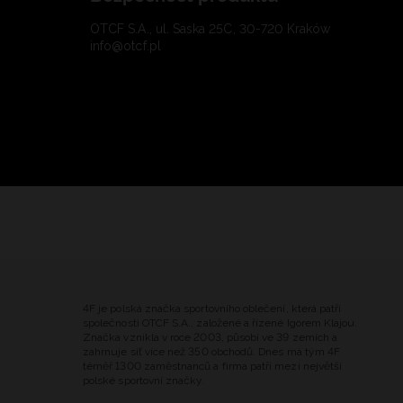
OTCF S.A., ul. Saska 25C, 30-720 Kraków
info@otcf.pl
4F je polská značka sportovního oblečení, která patří
společnosti OTCF S.A., založené a řízené Igorem Klajou.
Značka vznikla v roce 2003, působí ve 39 zemích a
zahrnuje síť více než 350 obchodů. Dnes má tým 4F
téměř 1300 zaměstnanců a firma patří mezi největší
polské sportovní značky.