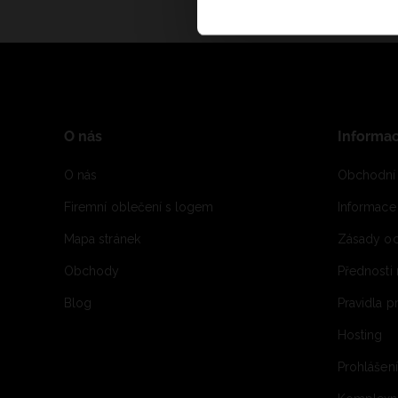
O nás
Informa
O nás
Obchodní
Firemní oblečení s logem
Informac
Mapa stránek
Zásady oc
Obchody
Přednosti
Blog
Pravidla 
Hosting
Prohlášen