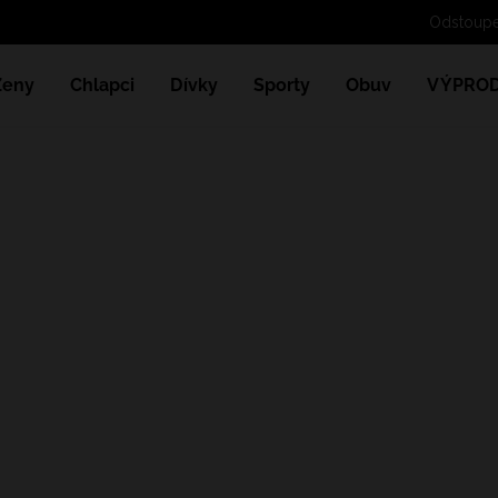
Odstoupe
Ženy
Chlapci
Dívky
Sporty
Obuv
VÝPROD