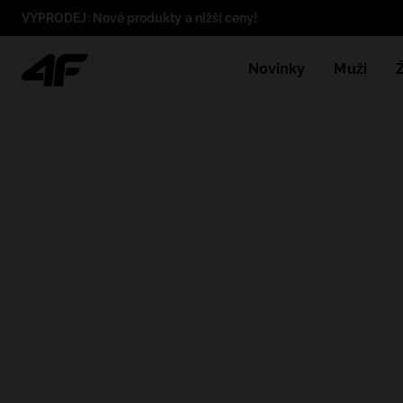
VÝPRODEJ: Nové produkty a nižší ceny!
Novinky
Muži