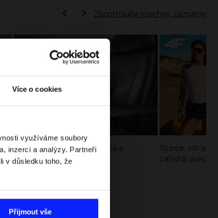
Zkontrolujte všechny záznamy
Více o cookies
ěvnosti využíváme soubory
Jak si sbalit batoh do letadla a
Slunce, vítr a vo
, inzerci a analýzy. Partneři
nepřekročit limity?
zatěžují pokožku
li v důsledku toho, že
sportech
Přijmout vše