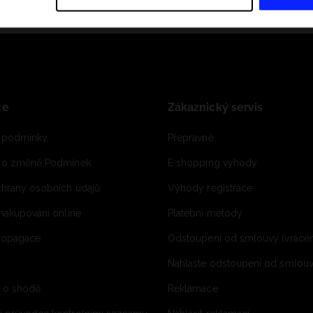
ce
Zákaznický servis
 podmínky
Přepravné
e o změně Podmínek
E shopping vyhody
hrany osobních údajů
Výhody registrace
 nakupování online
Platební metody
propagace
Odstoupení od smlouvy (vrácen
Nahlaste odstoupení od smlouvy
í o shodě
Reklamace