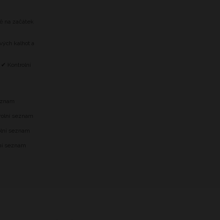
tě na začátek
vých kalhot a
 ✔ Kontrolní
m
seznam
trolní seznam
olní seznam
lní seznam