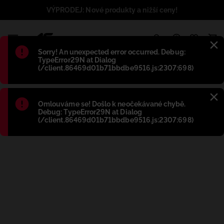
VÝPRODEJ: Nové produkty a nižší ceny!
1
Błąd
:
Sorry! An unexpected error occurred. Debug:
TypeError29N at Dialog
(/client.86469d01b71bbdbe9516.js:2307:698)
Błąd
:
Omlouváme se! Došlo k neočekávané chybě.
Debug: TypeError29N at Dialog
(/client.86469d01b71bbdbe9516.js:2307:698)