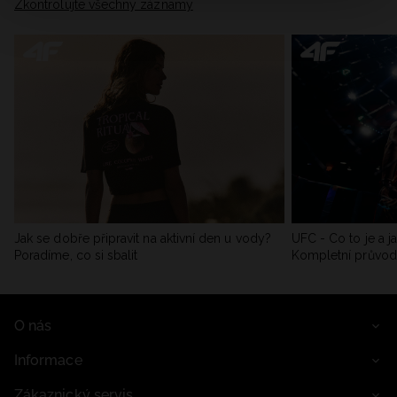
Zkontrolujte všechny záznamy
Jak se dobře připravit na aktivní den u vody?
UFC - Co to je a j
Poradíme, co si sbalit
Kompletní průvo
O nás
Informace
Zákaznický servis