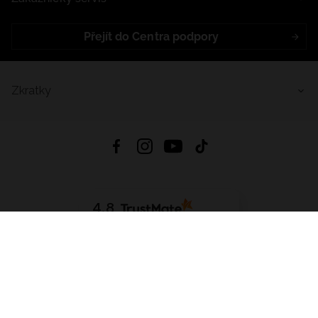
Přejít do Centra podpory
Zkratky
4.8
Založeno na
1441
hodnocení
ze všech dob
Stáhnout Aplikaci:
App Store
Google Play
App Gallery