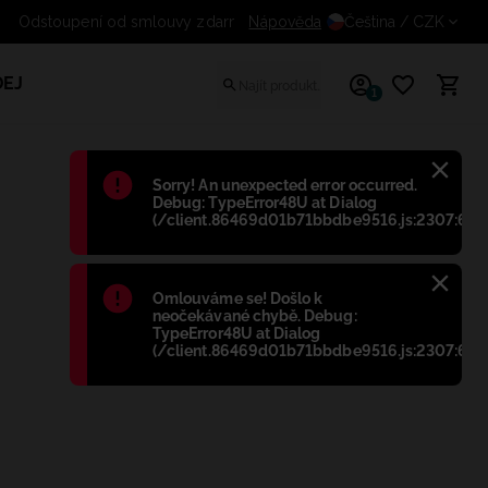
Nápověda
Odstoupení od smlouvy zdarma
Čeština
/ CZK
EJ
1
Błąd
:
Sorry! An unexpected error occurred.
Debug: TypeError48U at Dialog
(/client.86469d01b71bbdbe9516.js:2307:698
Błąd
:
Omlouváme se! Došlo k
neočekávané chybě. Debug:
TypeError48U at Dialog
(/client.86469d01b71bbdbe9516.js:2307:698