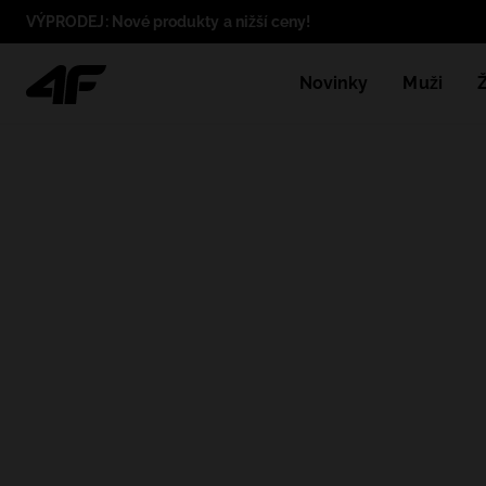
VÝPRODEJ: Nové produkty a nižší ceny!
Novinky
Muži