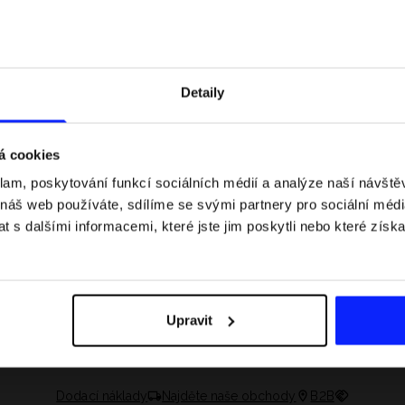
Detaily
á cookies
klam, poskytování funkcí sociálních médií a analýze naší návšt
 náš web používáte, sdílíme se svými partnery pro sociální média
 s dalšími informacemi, které jste jim poskytli nebo které získa
 jaké jsou váhové
Formule 1 v kraťasech: pravidla, časy
letní průvodce
závodů, rekordy a nejlepší jezdci F1
Upravit
Dodací náklady
Najděte naše obchody
B2B