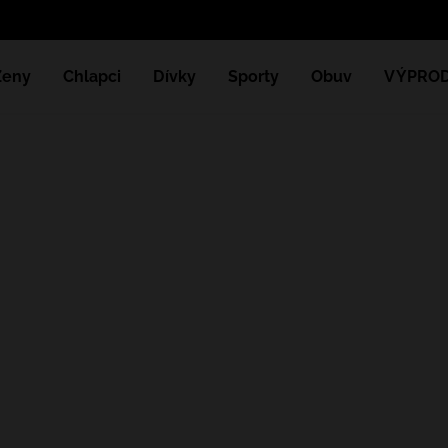
Ženy
Chlapci
Dívky
Sporty
Obuv
VÝPROD