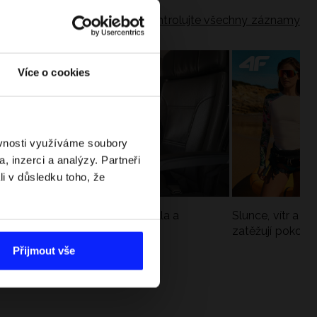
Zkontrolujte všechny záznamy
Více o cookies
ěvnosti využíváme soubory
, inzerci a analýzy. Partneři
li v důsledku toho, že
Jak si sbalit batoh do letadla a
Slunce, vítr a vo
nepřekročit limity?
zatěžují pokožku
sportech
Přijmout vše