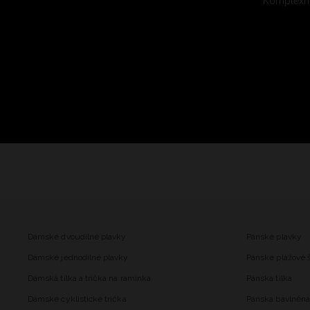
Komplexní
Dámské dvoudílné plavky
Pánské plavky
Dámské jednodílné plavky
Pánské plážové 
Dámská tílka a trička na ramínka
Pánská tílka
Dámské cyklistické trička
Pánská bavlněná 