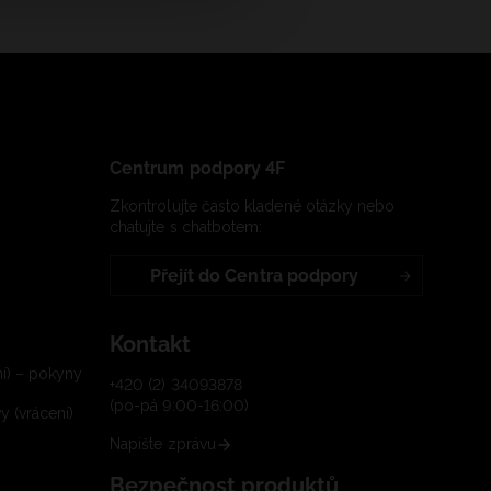
Centrum podpory 4F
Zkontrolujte často kladené otázky nebo
chatujte s chatbotem:
Přejít do Centra podpory
Kontakt
í) – pokyny
+420 (2) 34093878
(po-pá 9:00-16:00)
 (vrácení)
Napište zprávu
Bezpečnost produktů