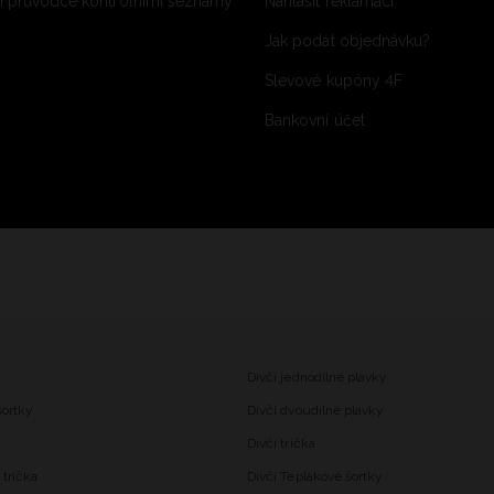
 průvodce kontrolními seznamy
Nahlásit reklamaci
Jak podat objednávku?
Slevové kupóny 4F
Bankovní účet
Dívčí jednodílné plavky
šortky
Dívčí dvoudílné plavky
Dívčí trička
trička
Dívčí Teplákové šortky