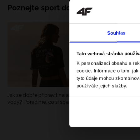
Poznejte sport do hloubky
Souhlas
Tato webová stránka použív
K personalizaci obsahu a re
cookie. Informace o tom, jak
tyto údaje mohou zkombinovat
používáte jejich služby.
Jak se dobře připravit na aktivní den u
UFC - Co to je a
vody? Poradíme, co si sbalit
kategorie? Komp