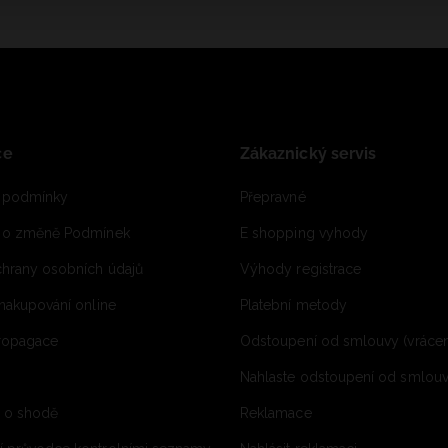
ce
Zákaznický servis
 podmínky
Přepravné
e o změně Podmínek
E shopping vyhody
hrany osobních údajů
Výhody registrace
 nakupování online
Platební metody
propagace
Odstoupení od smlouvy (vrácen
Nahlaste odstoupení od smlouvy
í o shodě
Reklamace