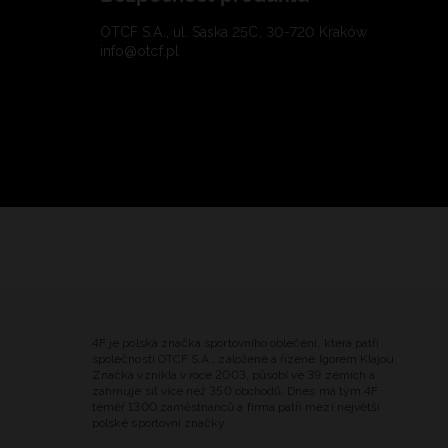
OTCF S.A., ul. Saska 25C, 30-720 Kraków
info@otcf.pl
4F je polská značka sportovního oblečení, která patří
společnosti OTCF S.A., založené a řízené Igorem Klajou.
Značka vznikla v roce 2003, působí ve 39 zemích a
zahrnuje síť více než 350 obchodů. Dnes má tým 4F
téměř 1300 zaměstnanců a firma patří mezi největší
polské sportovní značky.