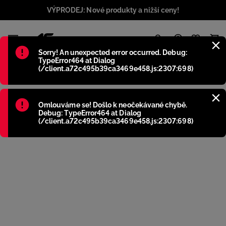
VÝPRODEJ: Nové produkty a nižší ceny!
1
Błąd
:
Sorry! An unexpected error occurred. Debug:
TypeError464 at Dialog
(/client.a72c495b39ca3469e458.js:2307:698)
Błąd
:
Omlouváme se! Došlo k neočekávané chybě.
Debug: TypeError464 at Dialog
(/client.a72c495b39ca3469e458.js:2307:698)