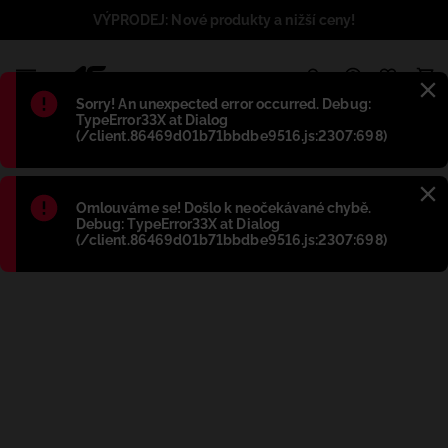
VÝPRODEJ: Nové produkty a nižší ceny!
1
Błąd
:
Sorry! An unexpected error occurred. Debug:
TypeError33X at Dialog
(/client.86469d01b71bbdbe9516.js:2307:698)
Błąd
:
Omlouváme se! Došlo k neočekávané chybě.
Debug: TypeError33X at Dialog
(/client.86469d01b71bbdbe9516.js:2307:698)