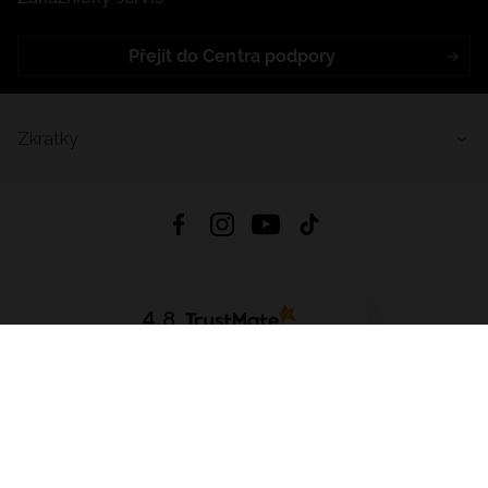
Přejít do Centra podpory
Zkratky
4.8
Založeno na
1441
hodnocení
ze všech dob
Stáhnout Aplikaci:
App Store
Google Play
App Gallery