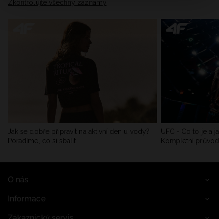
Zkontrolujte všechny záznamy
Jak se dobře připravit na aktivní den u vody?
UFC - Co to je a j
Poradíme, co si sbalit
Kompletní průvo
O nás
Informace
Zákaznický servis