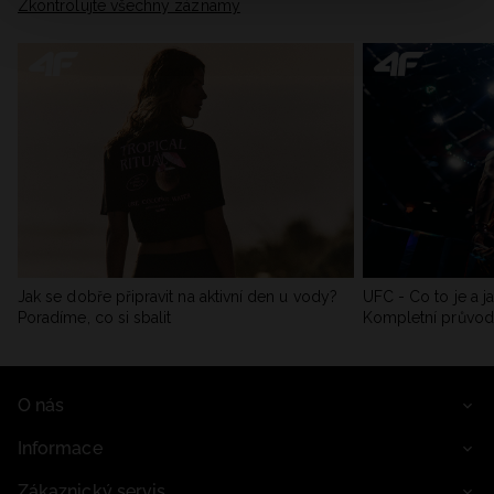
Zkontrolujte všechny záznamy
Jak se dobře připravit na aktivní den u vody?
UFC - Co to je a j
Poradíme, co si sbalit
Kompletní průvo
O nás
Informace
Zákaznický servis