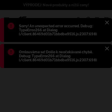
VÝPRODEJ: Nové produkty a nižší ceny!
1
Błąd
:
Sorry! An unexpected error occurred. Debug:
TypeError266 at Dialog
(/client.86469d01b71bbdbe9516.js:2307:698)
Błąd
:
Omlouváme se! Došlo k neočekávané chybě.
Debug: TypeError266 at Dialog
(/client.86469d01b71bbdbe9516.js:2307:698)