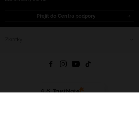
Přejít do Centra podpory
Zkratky
4.8
Založeno na
1441
hodnocení
ze všech dob
Stáhnout Aplikaci:
App Store
Google Play
App Gallery