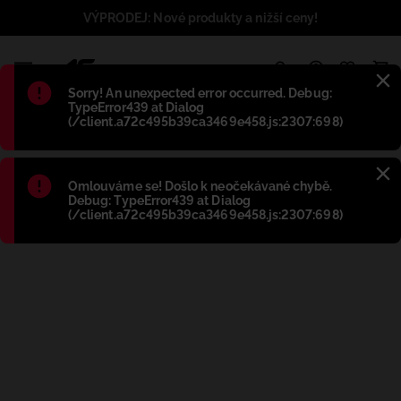
VÝPRODEJ: Nové produkty a nižší ceny!
1
Błąd
:
Sorry! An unexpected error occurred. Debug:
TypeError439 at Dialog
(/client.a72c495b39ca3469e458.js:2307:698)
Błąd
:
Omlouváme se! Došlo k neočekávané chybě.
Debug: TypeError439 at Dialog
(/client.a72c495b39ca3469e458.js:2307:698)