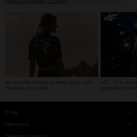
Zkontrolujte všechny záznamy
Jak se dobře připravit na aktivní den u vody?
UFC - Co to je a j
Poradíme, co si sbalit
Kompletní průvo
O nás
Informace
Zákaznický servis