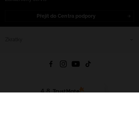
Přejít do Centra podpory
Zkratky
4.8
Založeno na
1441
hodnocení
ze všech dob
Stáhnout Aplikaci:
App Store
Google Play
App Gallery