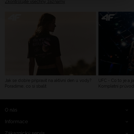
Zkontrolujte všechny záznamy
Jak se dobře připravit na aktivní den u vody?
UFC - Co to je a j
Poradíme, co si sbalit
Kompletní průvo
O nás
Informace
Zákaznický servis