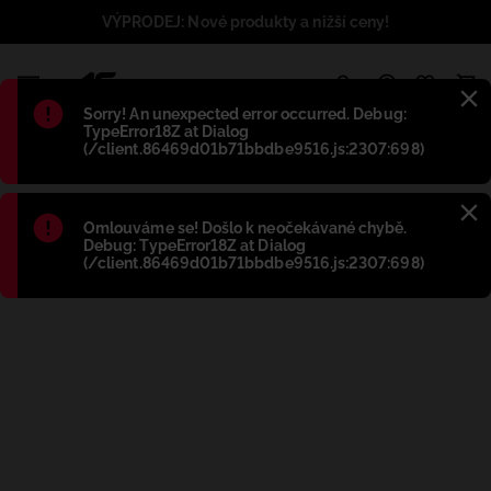
VÝPRODEJ: Nové produkty a nižší ceny!
1
Błąd
:
Sorry! An unexpected error occurred. Debug:
TypeError18Z at Dialog
(/client.86469d01b71bbdbe9516.js:2307:698)
Błąd
:
Omlouváme se! Došlo k neočekávané chybě.
Debug: TypeError18Z at Dialog
(/client.86469d01b71bbdbe9516.js:2307:698)