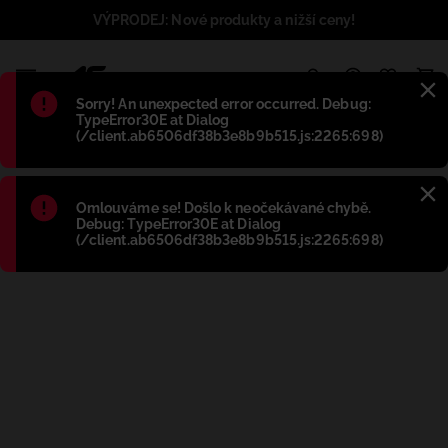
VÝPRODEJ: Nové produkty a nižší ceny!
1
Błąd
:
Sorry! An unexpected error occurred. Debug:
TypeError30E at Dialog
(/client.ab6506df38b3e8b9b515.js:2265:698)
Błąd
:
Omlouváme se! Došlo k neočekávané chybě.
Debug: TypeError30E at Dialog
(/client.ab6506df38b3e8b9b515.js:2265:698)