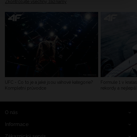
Zkontrolujte všechny záznamy
UFC - Co to je a jaké jsou váhové kategorie?
Formule 1 v kraťas
Kompletní průvodce
rekordy a nejlepší
O nás
Informace
Zákaznický servis