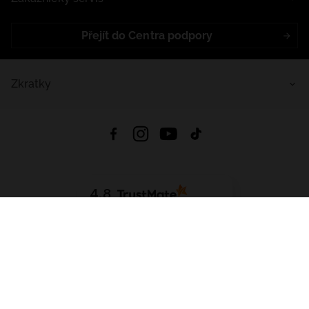
Přejít do Centra podpory
Zkratky
4.8
Založeno na
1441
hodnocení
ze všech dob
Stáhnout Aplikaci:
App Store
Google Play
App Gallery
Všechna práva vyhrazena © 2026