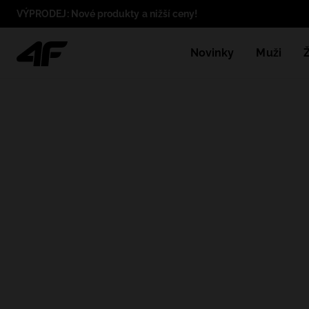
VÝPRODEJ: Nové produkty a nižší ceny!
Novinky
Muži