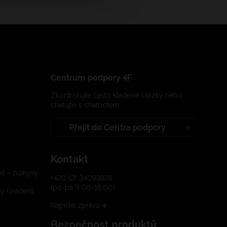
Centrum podpory 4F
Zkontrolujte často kladené otázky nebo
chatujte s chatbotem:
Přejít do Centra podpory
Kontakt
í) – pokyny
+420 (2) 34093878
(po-pá 9:00-16:00)
 (vrácení)
Napište zprávu
Bezpečnost produktů