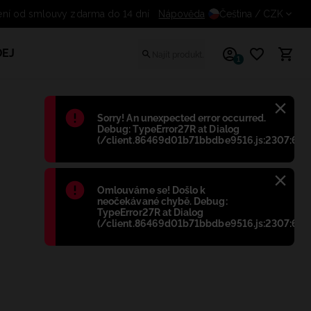
Odstoupení od smlouvy zdarma do 14 dní
Nápověda
Čeština
/ CZK
EJ
1
Błąd
:
Sorry! An unexpected error occurred.
Debug: TypeError27R at Dialog
(/client.86469d01b71bbdbe9516.js:2307:698
Błąd
:
Omlouváme se! Došlo k
neočekávané chybě. Debug:
TypeError27R at Dialog
(/client.86469d01b71bbdbe9516.js:2307:698