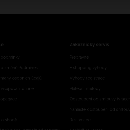
ce
Zákaznický servis
 podmínky
Přepravné
e o změně Podmínek
E shopping vyhody
hrany osobních údajů
Výhody registrace
 nakupování online
Platební metody
propagace
Odstoupení od smlouvy (vrácen
Nahlaste odstoupení od smlouvy
í o shodě
Reklamace