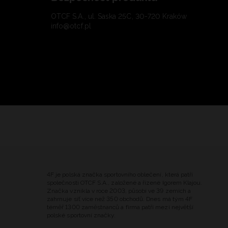
OTCF S.A., ul. Saska 25C, 30-720 Kraków
info@otcf.pl
4F je polská značka sportovního oblečení, která patří
společnosti OTCF S.A., založené a řízené Igorem Klajou.
Značka vznikla v roce 2003, působí ve 39 zemích a
zahrnuje síť více než 350 obchodů. Dnes má tým 4F
téměř 1300 zaměstnanců a firma patří mezi největší
polské sportovní značky.