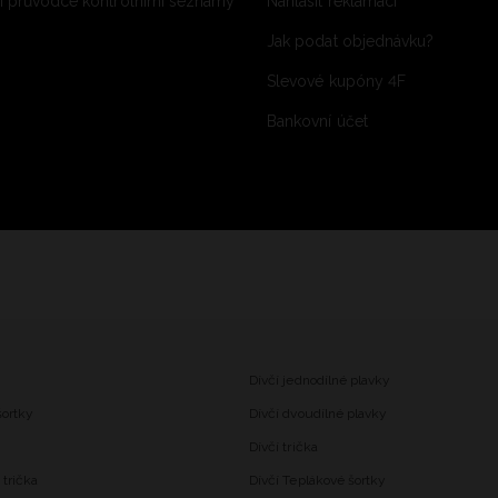
 průvodce kontrolními seznamy
Nahlásit reklamaci
Jak podat objednávku?
Slevové kupóny 4F
Bankovní účet
Dívčí jednodílné plavky
šortky
Dívčí dvoudílné plavky
Dívčí trička
trička
Dívčí Teplákové šortky