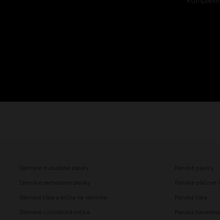
Komplexní
Dámské dvoudílné plavky
Pánské plavky
Dámské jednodílné plavky
Pánské plážové 
Dámská tílka a trička na ramínka
Pánská tílka
Dámské cyklistické trička
Pánská bavlněná 