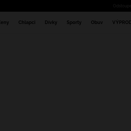
Ženy
Chlapci
Dívky
Sporty
Obuv
VÝPROD