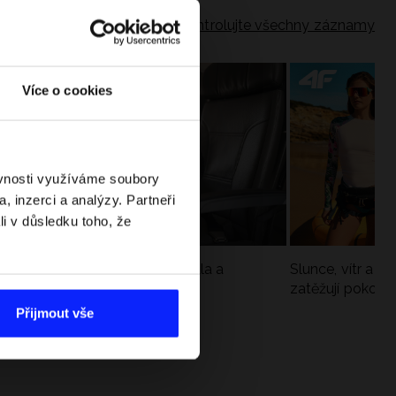
Zkontrolujte všechny záznamy
Více o cookies
ěvnosti využíváme soubory
, inzerci a analýzy. Partneři
li v důsledku toho, že
Jak si sbalit batoh do letadla a
Slunce, vítr a vo
nepřekročit limity?
zatěžují pokožku
sportech
Přijmout vše