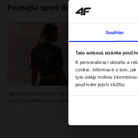
Poznejte sport do hloubky
Souhlas
Tato webová stránka použív
K personalizaci obsahu a re
cookie. Informace o tom, jak
tyto údaje mohou zkombinovat
používáte jejich služby.
Jak se dobře připravit na aktivní den u
UFC - Co to je a
vody? Poradíme, co si sbalit
kategorie? Komp