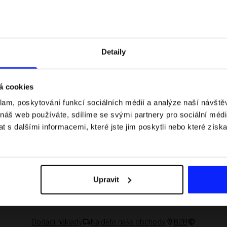
Detaily
á cookies
klam, poskytování funkcí sociálních médií a analýze naší návšt
 náš web používáte, sdílíme se svými partnery pro sociální média
 s dalšími informacemi, které jste jim poskytli nebo které získa
 jaké jsou váhové
Formule 1 v kraťasech: pravidla, časy
letní průvodce
závodů, rekordy a nejlepší jezdci F1
Upravit
Dodací náklady
Najděte naše obchody
B2B