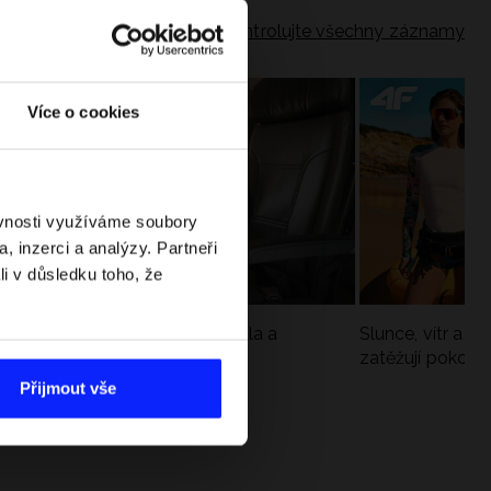
Zkontrolujte všechny záznamy
Více o cookies
ěvnosti využíváme soubory
, inzerci a analýzy. Partneři
li v důsledku toho, že
Jak si sbalit batoh do letadla a
Slunce, vítr a vo
nepřekročit limity?
zatěžují pokožku
sportech
Přijmout vše