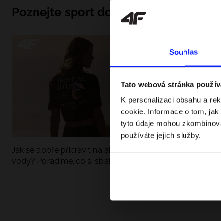
Poznejte sport do hloubky
Souhlas
Tato webová stránka použív
K personalizaci obsahu a re
cookie. Informace o tom, jak
tyto údaje mohou zkombinovat
používáte jejich služby.
Jak se dobře připravit na aktivní den u
UFC - Co to je a
vody? Poradíme, co si sbalit
kategorie? Komp