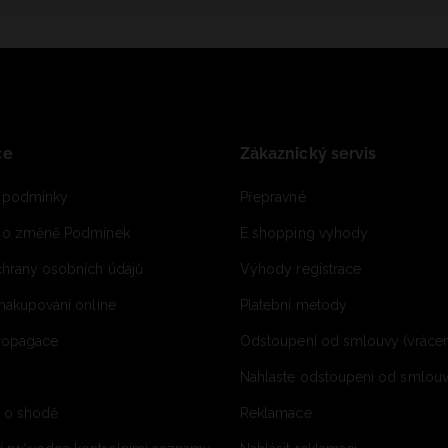
ce
Zákaznický servis
 podmínky
Přepravné
e o změně Podmínek
E shopping vyhody
hrany osobních údajů
Výhody registrace
 nakupování online
Platební metody
propagace
Odstoupení od smlouvy (vrácen
Nahlaste odstoupení od smlouvy
í o shodě
Reklamace