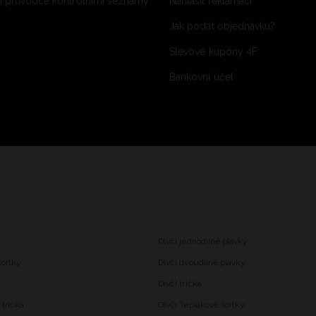
 průvodce kontrolními seznamy
Nahlásit reklamaci
Jak podat objednávku?
Slevové kupóny 4F
Bankovní účet
Dívčí jednodílné plavky
šortky
Dívčí dvoudílné plavky
Dívčí trička
trička
Dívčí Teplákové šortky