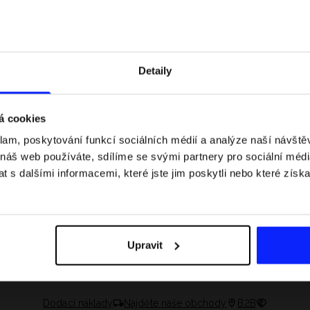
Detaily
á cookies
klam, poskytování funkcí sociálních médií a analýze naší návšt
 náš web používáte, sdílíme se svými partnery pro sociální média
 s dalšími informacemi, které jste jim poskytli nebo které získa
 jaké jsou váhové
Formule 1 v kraťasech: pravidla, časy
letní průvodce
závodů, rekordy a nejlepší jezdci F1
Upravit
Dodací náklady
Najděte naše obchody
B2B