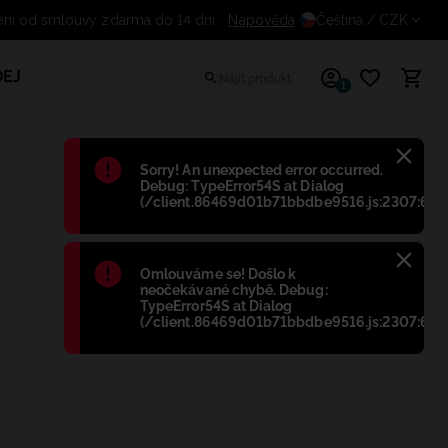
ní od smlouvy zdarma do 14 dní
Nápověda
Čeština
/ CZK
EJ
1
Błąd
:
Sorry! An unexpected error occurred.
Debug: TypeError54S at Dialog
(/client.86469d01b71bbdbe9516.js:2307:698
Błąd
:
Omlouváme se! Došlo k
neočekávané chybě. Debug:
TypeError54S at Dialog
(/client.86469d01b71bbdbe9516.js:2307:698