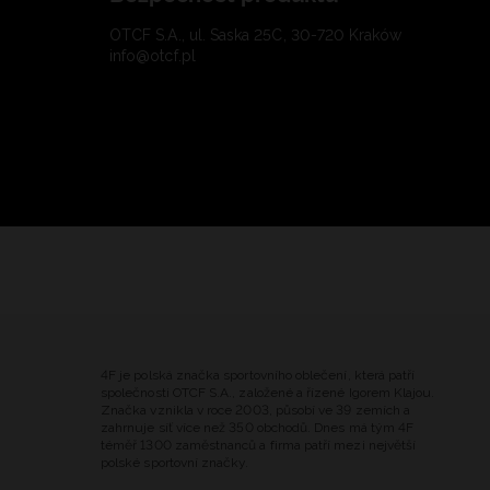
OTCF S.A., ul. Saska 25C, 30-720 Kraków
info@otcf.pl
4F je polská značka sportovního oblečení, která patří
společnosti OTCF S.A., založené a řízené Igorem Klajou.
Značka vznikla v roce 2003, působí ve 39 zemích a
zahrnuje síť více než 350 obchodů. Dnes má tým 4F
téměř 1300 zaměstnanců a firma patří mezi největší
polské sportovní značky.