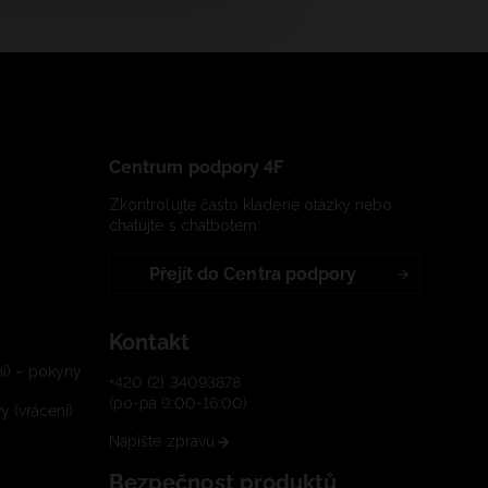
Centrum podpory 4F
Zkontrolujte často kladené otázky nebo
chatujte s chatbotem:
Přejít do Centra podpory
Kontakt
í) – pokyny
+420 (2) 34093878
(po-pá 9:00-16:00)
 (vrácení)
Napište zprávu
Bezpečnost produktů