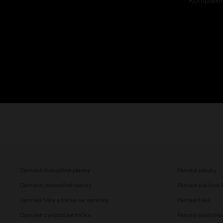
Komplexní
Dámské dvoudílné plavky
Pánské plavky
Dámské jednodílné plavky
Pánské plážové 
Dámská tílka a trička na ramínka
Pánská tílka
Dámské cyklistické trička
Pánská bavlněná 