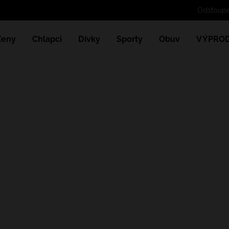
Odstoupe
Ženy
Chlapci
Dívky
Sporty
Obuv
VÝPROD