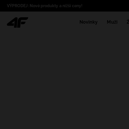
VÝPRODEJ: Nové produkty a nižší ceny!
Novinky
Muži