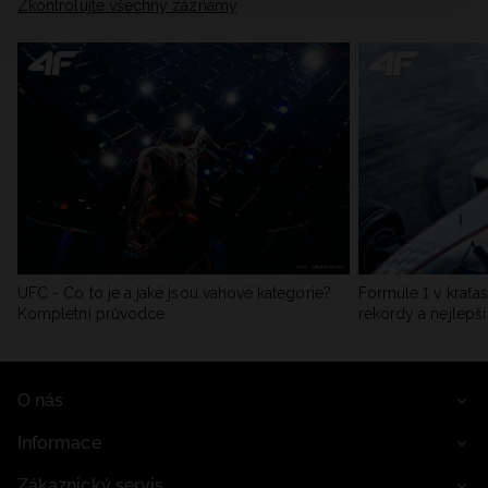
Zkontrolujte všechny záznamy
UFC - Co to je a jaké jsou váhové kategorie?
Formule 1 v kraťas
Kompletní průvodce
rekordy a nejlepší
O nás
Informace
Zákaznický servis