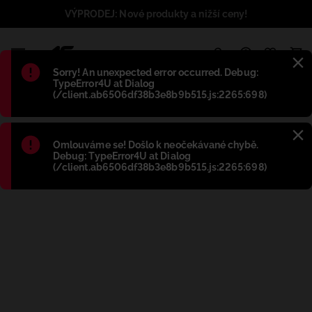
VÝPRODEJ: Nové produkty a nižší ceny!
1
Błąd
:
Sorry! An unexpected error occurred. Debug:
TypeError4U at Dialog
(/client.ab6506df38b3e8b9b515.js:2265:698)
Błąd
:
Omlouváme se! Došlo k neočekávané chybě.
Debug: TypeError4U at Dialog
(/client.ab6506df38b3e8b9b515.js:2265:698)