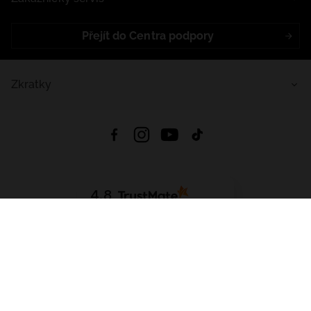
Přejít do Centra podpory
Zkratky
4.8
Založeno na
1441
hodnocení
ze všech dob
Stáhnout Aplikaci:
App Store
Google Play
App Gallery
Všechna práva vyhrazena © 2026