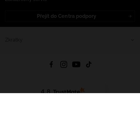
Přejít do Centra podpory
Zkratky
4.8
Založeno na
1441
hodnocení
ze všech dob
Stáhnout Aplikaci:
App Store
Google Play
App Gallery