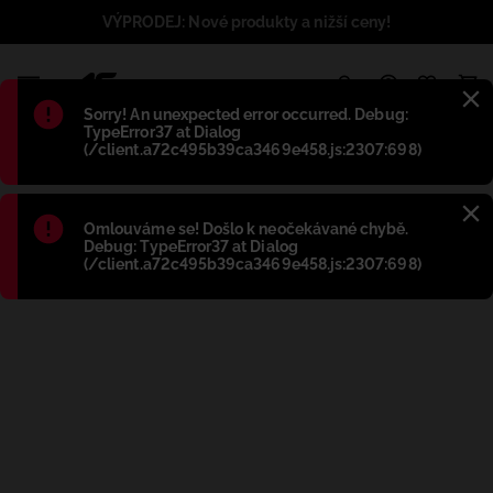
VÝPRODEJ: Nové produkty a nižší ceny!
1
Błąd
:
Sorry! An unexpected error occurred. Debug:
TypeError37 at Dialog
(/client.a72c495b39ca3469e458.js:2307:698)
Błąd
:
Omlouváme se! Došlo k neočekávané chybě.
Debug: TypeError37 at Dialog
(/client.a72c495b39ca3469e458.js:2307:698)