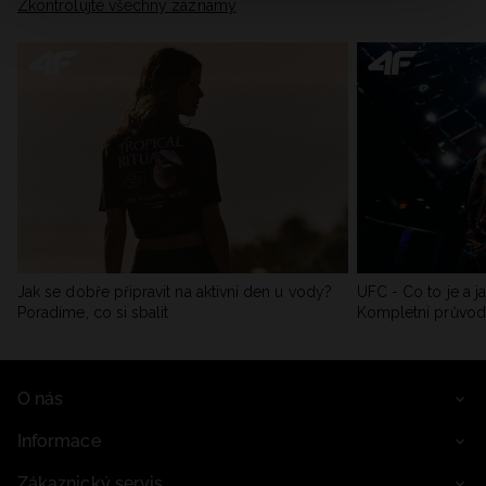
Zkontrolujte všechny záznamy
Jak se dobře připravit na aktivní den u vody?
UFC - Co to je a j
Poradíme, co si sbalit
Kompletní průvo
O nás
Informace
Zákaznický servis