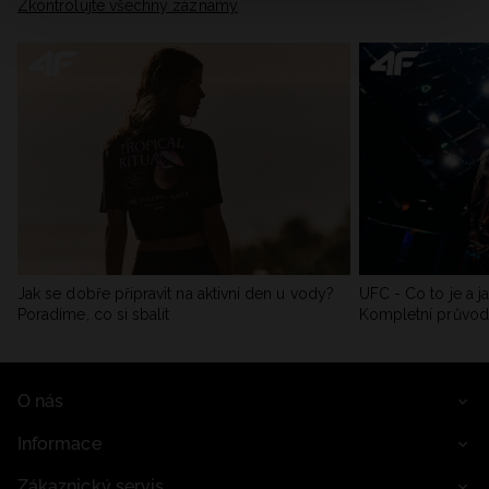
Zkontrolujte všechny záznamy
Jak se dobře připravit na aktivní den u vody?
UFC - Co to je a j
Poradíme, co si sbalit
Kompletní průvo
O nás
Informace
Zákaznický servis