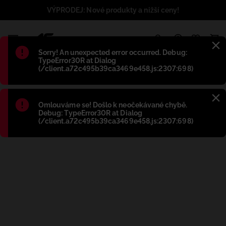
VÝPRODEJ: Nové produkty a nižší ceny!
1
Błąd
:
Sorry! An unexpected error occurred. Debug:
TypeError30R at Dialog
(/client.a72c495b39ca3469e458.js:2307:698)
Błąd
:
Omlouváme se! Došlo k neočekávané chybě.
Debug: TypeError30R at Dialog
(/client.a72c495b39ca3469e458.js:2307:698)