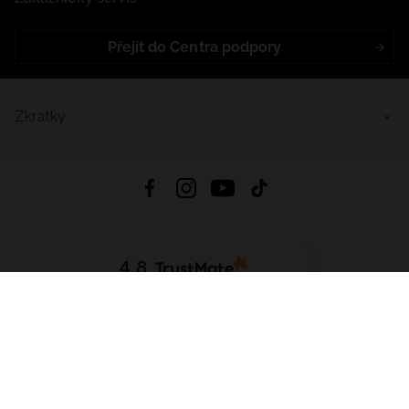
Přejít do Centra podpory
Zkratky
4.8
Založeno na
1441
hodnocení
ze všech dob
Stáhnout Aplikaci:
App Store
Google Play
App Gallery