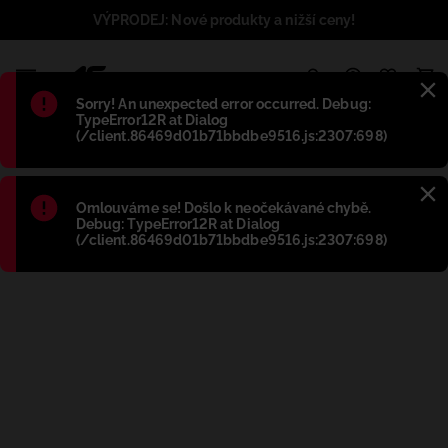
VÝPRODEJ: Nové produkty a nižší ceny!
1
Błąd
:
Sorry! An unexpected error occurred. Debug:
TypeError12R at Dialog
(/client.86469d01b71bbdbe9516.js:2307:698)
Błąd
:
Omlouváme se! Došlo k neočekávané chybě.
Debug: TypeError12R at Dialog
(/client.86469d01b71bbdbe9516.js:2307:698)