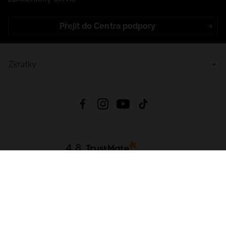
Přejít do Centra podpory
Zkratky
4.8
Založeno na
1441
hodnocení
ze všech dob
Stáhnout Aplikaci:
App Store
Google Play
App Gallery