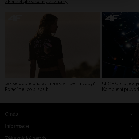
Zkontrolujte všechny záznamy
Jak se dobře připravit na aktivní den u vody?
UFC - Co to je a j
Poradíme, co si sbalit
Kompletní průvo
O nás
Informace
Zákaznický servis