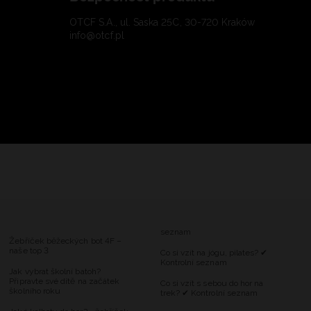
OTCF S.A., ul. Saska 25C, 30-720 Kraków
info@otcf.pl
seznam
Žebříček běžeckých bot 4F –
naše top 3
Co si vzít na jógu, pilates? ✔
Kontrolní seznam
Jak vybrat školní batoh?
Připravte své dítě na začátek
Co si vzít s sebou do hor na
školního roku
trek? ✔ Kontrolní seznam