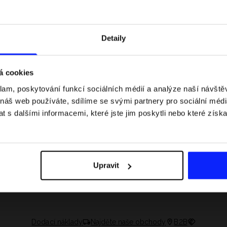
Detaily
á cookies
klam, poskytování funkcí sociálních médií a analýze naší návšt
 náš web používáte, sdílíme se svými partnery pro sociální média
 s dalšími informacemi, které jste jim poskytli nebo které získa
asech: pravidla, časy
Jak si sbalit batoh do letadla a
 nejlepší jezdci F1
nepřekročit limity?
Upravit
Dodací náklady
Najděte naše obchody
B2B