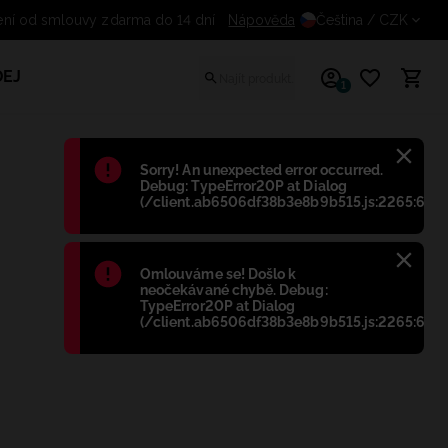
Odstoupení od smlouvy zdarma do 14 dní
Nápověda
Čeština
/ CZK
EJ
1
Błąd
:
Sorry! An unexpected error occurred.
Debug: TypeError20P at Dialog
(/client.ab6506df38b3e8b9b515.js:2265:698)
Błąd
:
Omlouváme se! Došlo k
neočekávané chybě. Debug:
TypeError20P at Dialog
(/client.ab6506df38b3e8b9b515.js:2265:698)