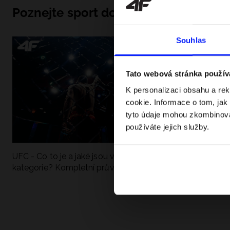
Poznejte sport do hloubky
Souhlas
Tato webová stránka použív
K personalizaci obsahu a re
cookie. Informace o tom, jak
tyto údaje mohou zkombinovat
používáte jejich služby.
UFC - Co to je a jaké jsou váhové
Formule 1 v krať
kategorie? Kompletní průvodce
závodů, rekordy a