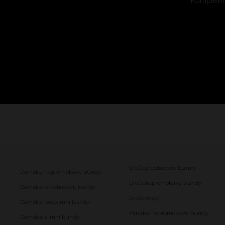
Komplexní
Dívčí přechodové bundy
Dámské nepromokavé bundy
Dívčí nepromokavé bundy
Dámské přechodové bundy
Dívčí vesty
Dámské podzimní bundy
Pánské nepromokavé bundy
Dámské zimní bundy