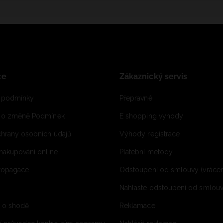
ce
Zákaznický servis
 podmínky
Přepravné
e o změně Podmínek
E shopping vyhody
hrany osobních údajů
Výhody registrace
 nakupování online
Platební metody
propagace
Odstoupení od smlouvy (vrácen
Nahlaste odstoupení od smlouvy
í o shodě
Reklamace