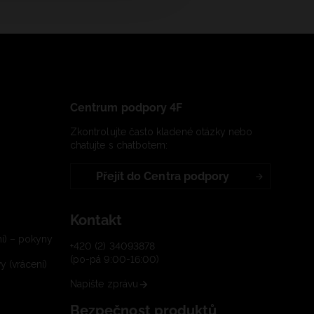
Centrum podpory 4F
Zkontrolujte často kladené otázky nebo
chatujte s chatbotem:
Přejít do Centra podpory
Kontakt
í) – pokyny
+420 (2) 34093878
(po-pá 9:00-16:00)
 (vrácení)
Napište zprávu
Bezpečnost produktů