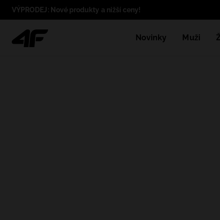
VÝPRODEJ: Nové produkty a nižší ceny!
Novinky
Muži