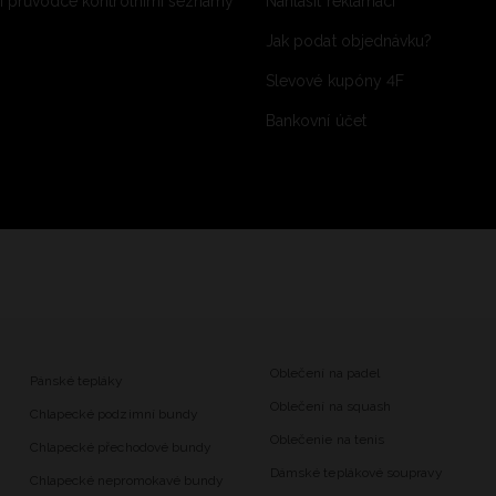
 průvodce kontrolními seznamy
Nahlásit reklamaci
Jak podat objednávku?
Slevové kupóny 4F
Bankovní účet
Oblečení na padel
Pánské tepláky
Oblečení na squash
Chlapecké podzimní bundy
Oblečenie na tenis
Chlapecké přechodové bundy
Dámské teplákové soupravy
Chlapecké nepromokavé bundy