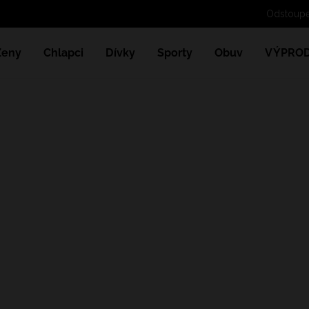
Ženy
Chlapci
Dívky
Sporty
Obuv
VÝPROD