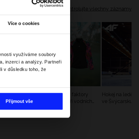
Zkontrolujte všechny záznamy
Více o cookies
ěvnosti využíváme soubory
, inzerci a analýzy. Partneři
li v důsledku toho, že
Slunce, vítr a voda: jak tyto faktory
Hokej na ledě –
zatěžují pokožku v létě a při vodních
ve Švýcarsku. V
Přijmout vše
sportech