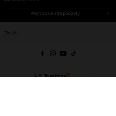
Přejít do Centra podpory
Zkratky
4.8
Založeno na
1441
hodnocení
ze všech dob
Stáhnout Aplikaci:
App Store
Google Play
App Gallery