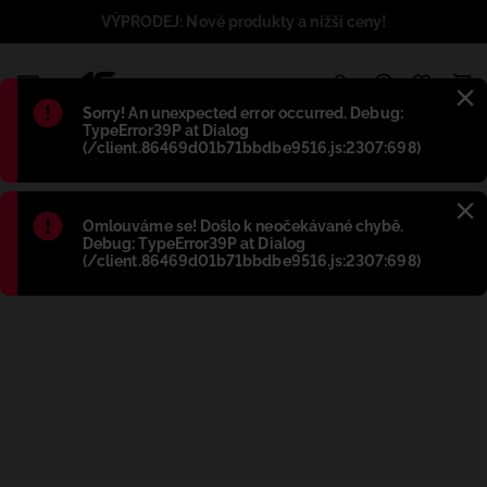
VÝPRODEJ: Nové produkty a nižší ceny!
1
Błąd
:
Sorry! An unexpected error occurred. Debug:
TypeError39P at Dialog
(/client.86469d01b71bbdbe9516.js:2307:698)
Błąd
:
Omlouváme se! Došlo k neočekávané chybě.
Debug: TypeError39P at Dialog
(/client.86469d01b71bbdbe9516.js:2307:698)