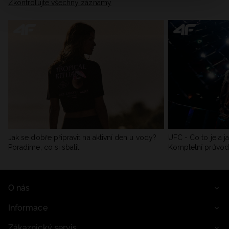
Zkontrolujte všechny záznamy
Jak se dobře připravit na aktivní den u vody?
UFC - Co to je a j
Poradíme, co si sbalit
Kompletní průvo
O nás
Informace
Zákaznický servis