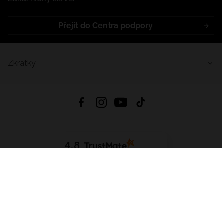
Přejít do Centra podpory
Zkratky
4.8
Založeno na
1441
hodnocení
ze všech dob
Stáhnout Aplikaci:
App Store
Google Play
App Gallery