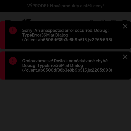
VÝPRODEJ: Nové produkty a nižší ceny!
1
Błąd
:
Sorry! An unexpected error occurred. Debug:
TypeError36M at Dialog
(/client.ab6506df38b3e8b9b515.js:2265:698)
Błąd
:
Omlouváme se! Došlo k neočekávané chybě.
Debug: TypeError36M at Dialog
(/client.ab6506df38b3e8b9b515.js:2265:698)