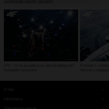
Zkontrolujte všechny záznamy
UFC - Co to je a jaké jsou váhové kategorie?
Formule 1 v kraťas
Kompletní průvodce
rekordy a nejlepší
O nás
Informace
Zákaznický servis