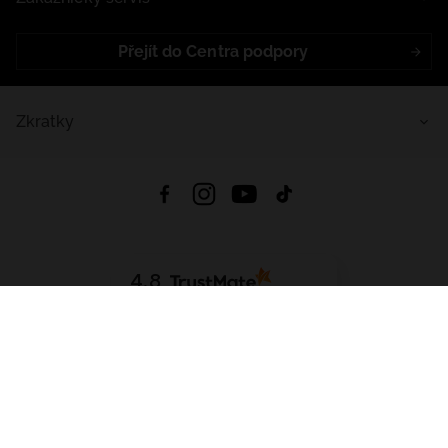
Přejít do Centra podpory
Zkratky
4.8
Založeno na
1441
hodnocení
ze všech dob
Stáhnout Aplikaci:
App Store
Google Play
App Gallery
Všechna práva vyhrazena © 2026