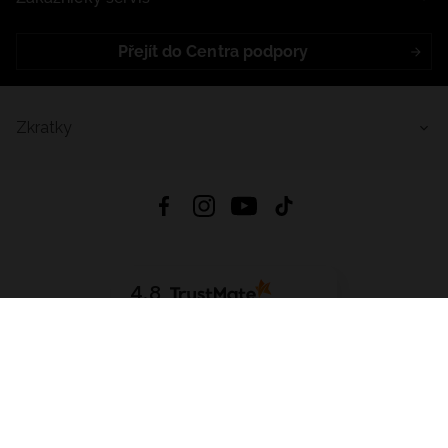
Přejít do Centra podpory
Zkratky
4.8
Založeno na
1441
hodnocení
ze všech dob
Stáhnout Aplikaci:
App Store
Google Play
App Gallery