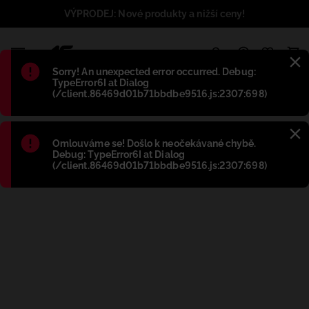
VÝPRODEJ: Nové produkty a nižší ceny!
1
Błąd
:
Sorry! An unexpected error occurred. Debug:
TypeError6I at Dialog
(/client.86469d01b71bbdbe9516.js:2307:698)
Błąd
:
Omlouváme se! Došlo k neočekávané chybě.
Debug: TypeError6I at Dialog
(/client.86469d01b71bbdbe9516.js:2307:698)