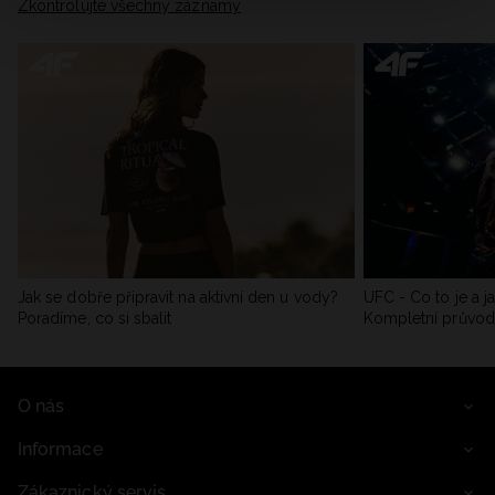
Zkontrolujte všechny záznamy
Jak se dobře připravit na aktivní den u vody?
UFC - Co to je a j
Poradíme, co si sbalit
Kompletní průvo
O nás
Informace
Zákaznický servis