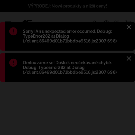
VÝPRODEJ: Nové produkty a nižší ceny!
1
Błąd
:
Sorry! An unexpected error occurred. Debug:
TypeError282 at Dialog
(/client.86469d01b71bbdbe9516.js:2307:698)
Błąd
:
Omlouváme se! Došlo k neočekávané chybě.
Debug: TypeError282 at Dialog
(/client.86469d01b71bbdbe9516.js:2307:698)