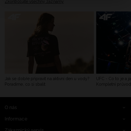
Zkontrolujte všechny záznamy
Jak se dobře připravit na aktivní den u vody?
UFC - Co to je a j
Poradíme, co si sbalit
Kompletní průvo
O nás
Informace
Zákaznický servis