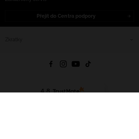
Přejít do Centra podpory
Zkratky
4.8
Založeno na
1441
hodnocení
ze všech dob
Stáhnout Aplikaci:
App Store
Google Play
App Gallery