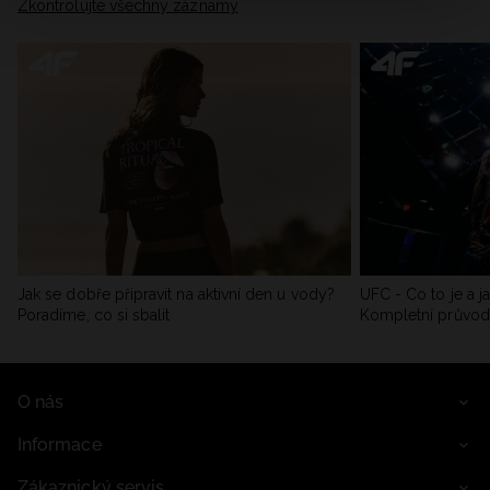
Zkontrolujte všechny záznamy
Jak se dobře připravit na aktivní den u vody?
UFC - Co to je a j
Poradíme, co si sbalit
Kompletní průvo
O nás
Informace
Zákaznický servis