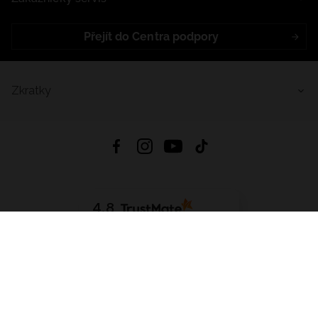
Přejít do Centra podpory
Zkratky
4.8
Založeno na
1441
hodnocení
ze všech dob
Stáhnout Aplikaci:
App Store
Google Play
App Gallery