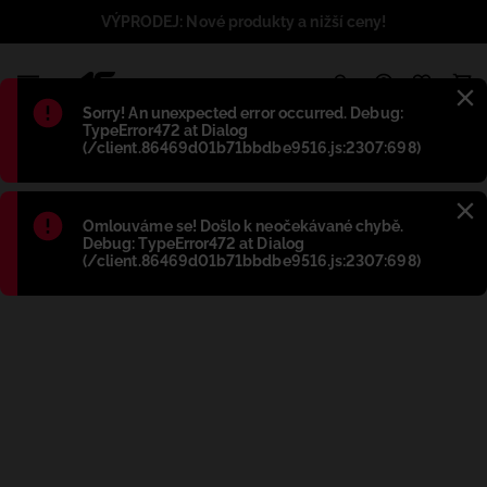
VÝPRODEJ: Nové produkty a nižší ceny!
1
Błąd
:
Sorry! An unexpected error occurred. Debug:
TypeError472 at Dialog
(/client.86469d01b71bbdbe9516.js:2307:698)
Błąd
:
Omlouváme se! Došlo k neočekávané chybě.
Debug: TypeError472 at Dialog
(/client.86469d01b71bbdbe9516.js:2307:698)