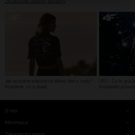
Zkontrolujte všechny záznamy
Jak se dobře připravit na aktivní den u vody?
UFC - Co to je a j
Poradíme, co si sbalit
Kompletní průvo
O nás
Informace
Zákaznický servis