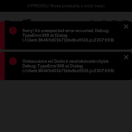
VÝPRODEJ: Nové produkty a nižší ceny!
1
Błąd
:
Sorry! An unexpected error occurred. Debug:
TypeError39R at Dialog
(/client.86469d01b71bbdbe9516.js:2307:698)
Błąd
:
Omlouváme se! Došlo k neočekávané chybě.
Debug: TypeError39R at Dialog
(/client.86469d01b71bbdbe9516.js:2307:698)