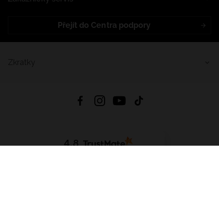
Přejít do Centra podpory
Zkratky
4.8
Založeno na
1441
hodnocení
ze všech dob
Stáhnout Aplikaci:
App Store
Google Play
App Gallery