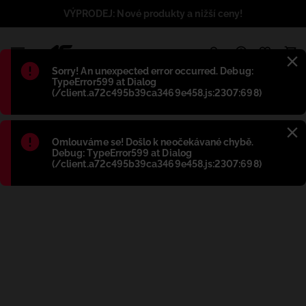
VÝPRODEJ: Nové produkty a nižší ceny!
1
Błąd
:
Sorry! An unexpected error occurred. Debug:
TypeError599 at Dialog
(/client.a72c495b39ca3469e458.js:2307:698)
Błąd
:
Omlouváme se! Došlo k neočekávané chybě.
Debug: TypeError599 at Dialog
(/client.a72c495b39ca3469e458.js:2307:698)