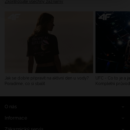
Zkontrolujte všechny záznamy
Jak se dobře připravit na aktivní den u vody?
UFC - Co to je a j
Poradíme, co si sbalit
Kompletní průvo
O nás
Informace
Zákaznický servis