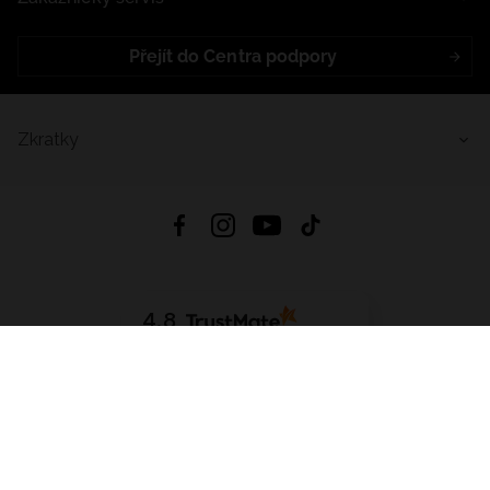
Přejít do Centra podpory
Zkratky
4.8
Založeno na
1441
hodnocení
ze všech dob
Stáhnout Aplikaci:
App Store
Google Play
App Gallery