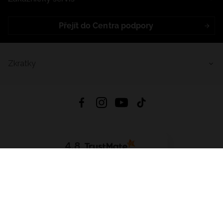
Přejít do Centra podpory
Zkratky
4.8
Založeno na
1441
hodnocení
ze všech dob
Stáhnout Aplikaci:
App Store
Google Play
App Gallery