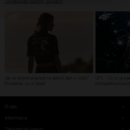
Zkontrolujte všechny záznamy
Jak se dobře připravit na aktivní den u vody?
UFC - Co to je a j
Poradíme, co si sbalit
Kompletní průvo
O nás
Informace
Zákaznický servis