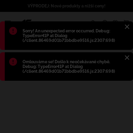
VÝPRODEJ: Nové produkty a nižší ceny!
1
Błąd
:
Sorry! An unexpected error occurred. Debug:
TypeError41P at Dialog
(/client.86469d01b71bbdbe9516.js:2307:698)
Błąd
:
Omlouváme se! Došlo k neočekávané chybě.
Debug: TypeError41P at Dialog
(/client.86469d01b71bbdbe9516.js:2307:698)