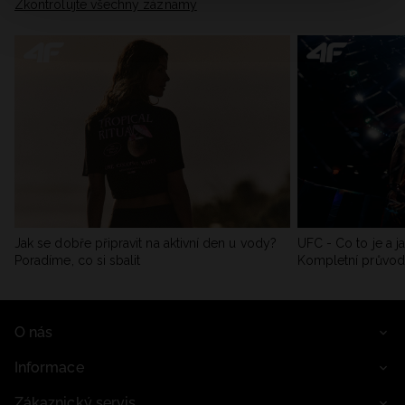
Zkontrolujte všechny záznamy
Jak se dobře připravit na aktivní den u vody?
UFC - Co to je a j
Poradíme, co si sbalit
Kompletní průvo
O nás
Informace
Zákaznický servis