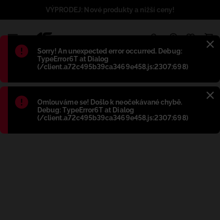
VÝPRODEJ: Nové produkty a nižší ceny!
1
Błąd
:
Sorry! An unexpected error occurred. Debug:
TypeError6T at Dialog
(/client.a72c495b39ca3469e458.js:2307:698)
Błąd
:
Omlouváme se! Došlo k neočekávané chybě.
Debug: TypeError6T at Dialog
(/client.a72c495b39ca3469e458.js:2307:698)