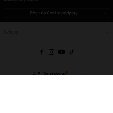
Přejít do Centra podpory
Zkratky
4.8
Založeno na
1441
hodnocení
ze všech dob
Stáhnout Aplikaci:
App Store
Google Play
App Gallery