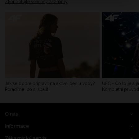
Zkontrolujte všechny záznamy
Jak se dobře připravit na aktivní den u vody?
UFC - Co to je a j
Poradíme, co si sbalit
Kompletní průvo
O nás
Informace
Zákaznický servis