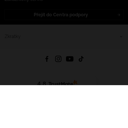
Přejít do Centra podpory
Zkratky
4.8
Založeno na
1441
hodnocení
ze všech dob
Stáhnout Aplikaci:
App Store
Google Play
App Gallery