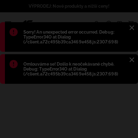
VÝPRODEJ: Nové produkty a nižší ceny!
1
Błąd
:
Sorry! An unexpected error occurred. Debug:
TypeError34O at Dialog
(/client.a72c495b39ca3469e458.js:2307:698)
Błąd
:
Omlouváme se! Došlo k neočekávané chybě.
Debug: TypeError34O at Dialog
(/client.a72c495b39ca3469e458.js:2307:698)