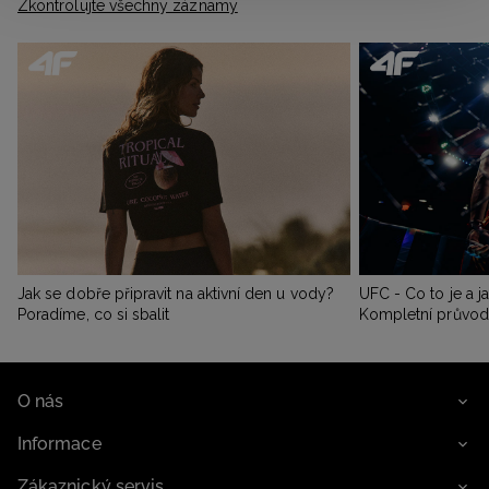
Zkontrolujte všechny záznamy
Jak se dobře připravit na aktivní den u vody?
UFC - Co to je a j
Poradíme, co si sbalit
Kompletní průvo
O nás
Informace
Zákaznický servis