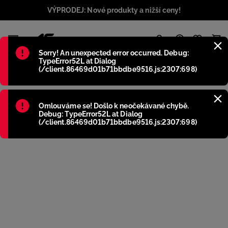
VÝPRODEJ: Nové produkty a nižší ceny!
1
Błąd
:
Sorry! An unexpected error occurred. Debug:
TypeError52L at Dialog
(/client.86469d01b71bbdbe9516.js:2307:698)
Błąd
:
Omlouváme se! Došlo k neočekávané chybě.
Debug: TypeError52L at Dialog
(/client.86469d01b71bbdbe9516.js:2307:698)