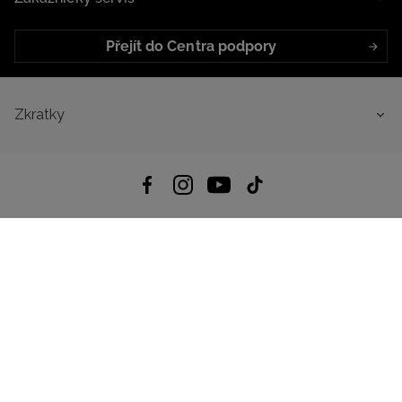
Přejít do Centra podpory
Zkratky
4.8
Založeno na
1441
hodnocení
ze všech dob
Stáhnout Aplikaci:
App Store
Google Play
App Gallery