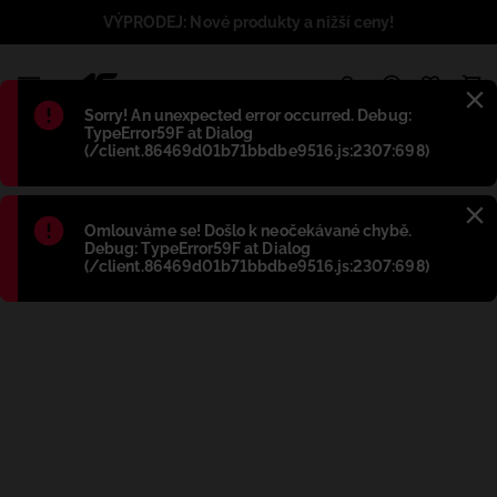
VÝPRODEJ: Nové produkty a nižší ceny!
1
Błąd
:
Sorry! An unexpected error occurred. Debug:
TypeError59F at Dialog
(/client.86469d01b71bbdbe9516.js:2307:698)
Błąd
:
Omlouváme se! Došlo k neočekávané chybě.
Debug: TypeError59F at Dialog
(/client.86469d01b71bbdbe9516.js:2307:698)