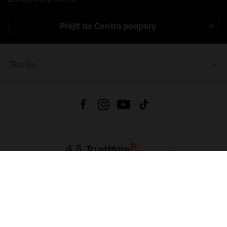
Přejít do Centra podpory
Zkratky
4.8
Založeno na
1441
hodnocení
ze všech dob
Stáhnout Aplikaci:
App Store
Google Play
App Gallery