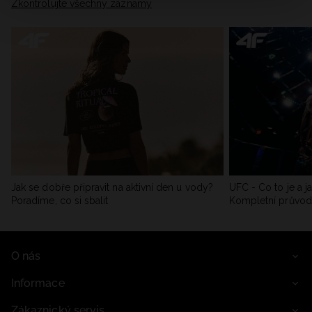
Zkontrolujte všechny záznamy
Jak se dobře připravit na aktivní den u vody?
UFC - Co to je a j
Poradíme, co si sbalit
Kompletní průvo
O nás
Informace
Zákaznický servis