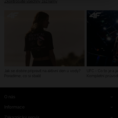
Zkontrolujte všechny záznamy
Jak se dobře připravit na aktivní den u vody?
UFC - Co to je a j
Poradíme, co si sbalit
Kompletní průvo
O nás
Informace
Zákaznický servis