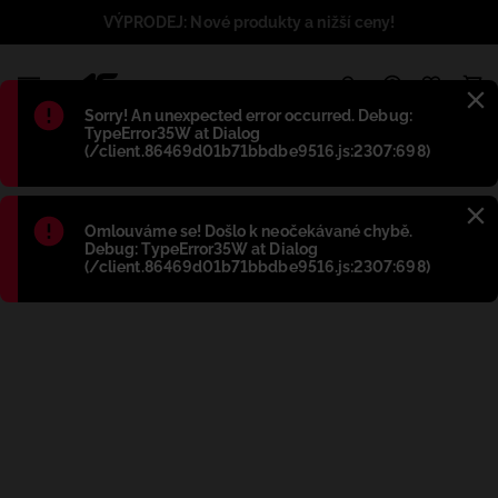
VÝPRODEJ: Nové produkty a nižší ceny!
1
Błąd
:
Sorry! An unexpected error occurred. Debug:
TypeError35W at Dialog
(/client.86469d01b71bbdbe9516.js:2307:698)
Błąd
:
Omlouváme se! Došlo k neočekávané chybě.
Debug: TypeError35W at Dialog
(/client.86469d01b71bbdbe9516.js:2307:698)