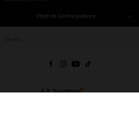
Přejít do Centra podpory
Zkratky
4.8
Založeno na
1441
hodnocení
ze všech dob
Stáhnout Aplikaci:
App Store
Google Play
App Gallery