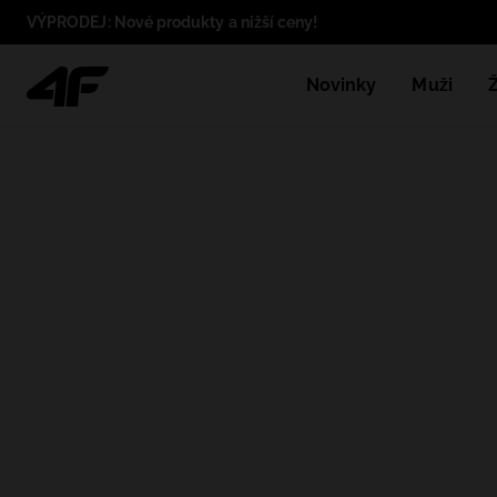
VÝPRODEJ: Nové produkty a nižší ceny!
Novinky
Muži