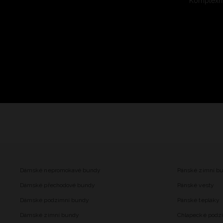
Komplexní
Dámské nepromokavé bundy
Pánské zimní b
Dámské přechodové bundy
Pánské vesty
Dámské podzimní bundy
Pánské tepláky
Dámské zimní bundy
Chlapecké podz