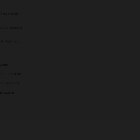
tě na začátek
vých kalhot a
 ✔ Kontrolní
m
seznam
trolní seznam
olní seznam
lní seznam