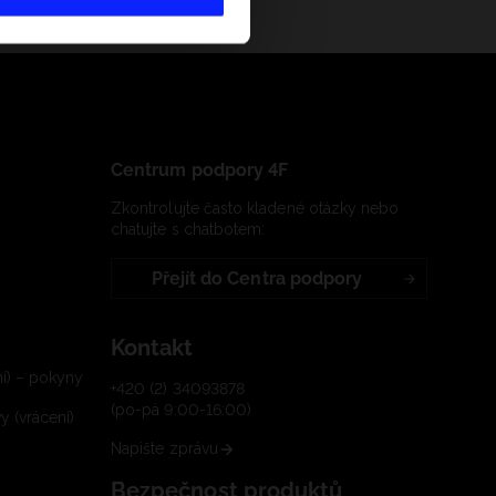
Centrum podpory 4F
Zkontrolujte často kladené otázky nebo
chatujte s chatbotem:
Přejít do Centra podpory
Kontakt
í) – pokyny
+420 (2) 34093878
(po-pá 9:00-16:00)
 (vrácení)
Napište zprávu
Bezpečnost produktů