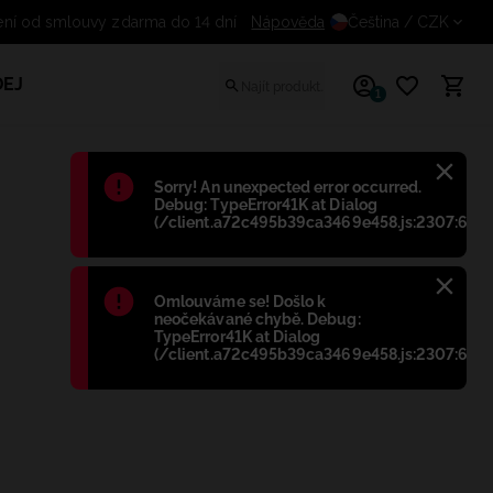
Odstoupení od smlouvy zdarma do 14 dní
Nápověda
Čeština
/ CZK
EJ
1
Błąd
:
Sorry! An unexpected error occurred.
Debug: TypeError41K at Dialog
(/client.a72c495b39ca3469e458.js:2307:698)
Błąd
:
Omlouváme se! Došlo k
neočekávané chybě. Debug:
TypeError41K at Dialog
(/client.a72c495b39ca3469e458.js:2307:698)