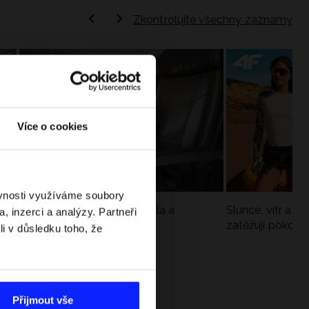
Zkontrolujte všechny záznamy
Více o cookies
ěvnosti využíváme soubory
Jak si sbalit batoh do letadla a
Slunce, vítr a vo
, inzerci a analýzy. Partneři
nepřekročit limity?
zatěžují pokožku
li v důsledku toho, že
sportech
Přijmout vše