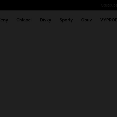
Ženy
Chlapci
Dívky
Sporty
Obuv
VÝPROD