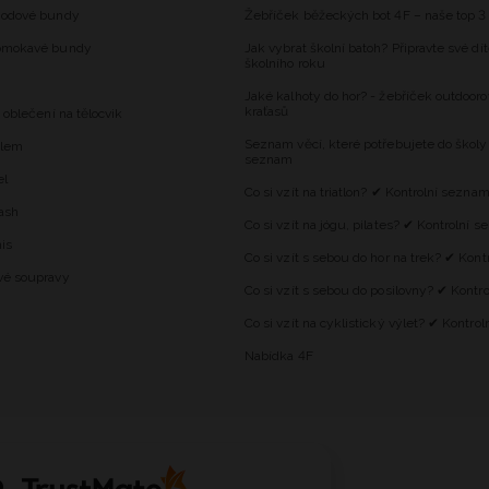
hodové bundy
Žebříček běžeckých bot 4F – naše top 3
omokavé bundy
Jak vybrat školní batoh? Připravte své dí
školního roku
Jaké kalhoty do hor? - žebříček outdooro
kraťasů
 oblečení na tělocvik
Seznam věcí, které potřebujete do školy
alem
seznam
el
Co si vzít na triatlon? ✔ Kontrolní sezna
ash
Co si vzít na jógu, pilates? ✔ Kontrolní 
is
Co si vzít s sebou do hor na trek? ✔ Kon
vé soupravy
Co si vzít s sebou do posilovny? ✔ Kontr
Co si vzít na cyklistický výlet? ✔ Kontro
Nabídka 4F