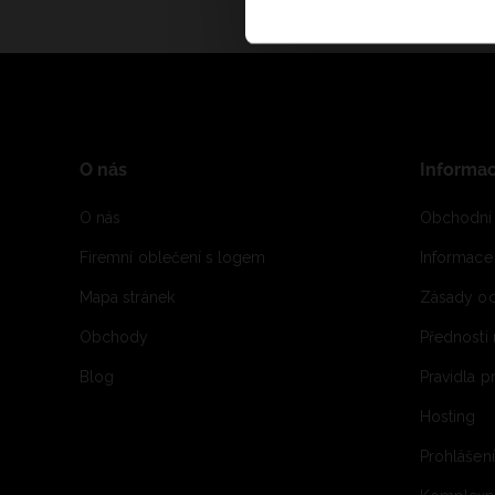
O nás
Informa
O nás
Obchodní
Firemní oblečení s logem
Informac
Mapa stránek
Zásady oc
Obchody
Přednosti
Blog
Pravidla 
Hosting
Prohlášen