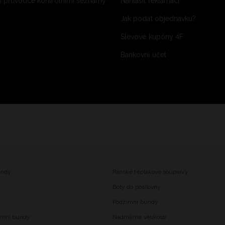
 průvodce kontrolními seznamy
Nahlásit reklamaci
Jak podat objednávku?
Slevové kupóny 4F
Bankovní účet
undy
Pánské teplákové soupravy
Boty do posilovny
Podzimní bundy
imní bundy
Nadměrné velikosti