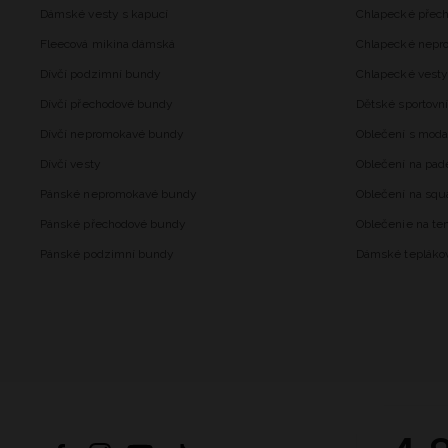
Dámské vesty s kapucí
Chlapecké přec
Fleecová mikina dámská
Chlapecké nepr
Dívčí podzimní bundy
Chlapecké vesty
Dívčí přechodové bundy
Dětské sportovní
Dívčí nepromokavé bundy
Oblečení s mod
Dívčí vesty
Oblečení na pad
Pánské nepromokavé bundy
Oblečení na squ
Pánské přechodové bundy
Oblečenie na ten
Pánské podzimní bundy
Dámské tepláko