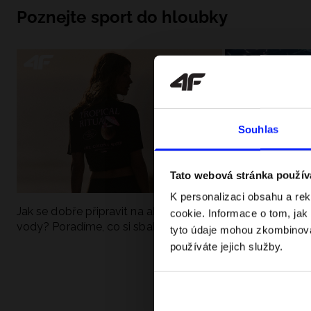
Poznejte sport do hloubky
Souhlas
Tato webová stránka použív
K personalizaci obsahu a re
Jak se dobře připravit na aktivní den u
UFC - Co to je a
cookie. Informace o tom, jak
vody? Poradíme, co si sbalit
kategorie? Komp
tyto údaje mohou zkombinovat
používáte jejich služby.