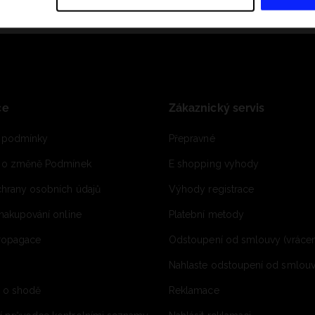
ce
Zákaznický servis
 podmínky
Přepravné
e o změně Podmínek
E shopping vyhody
hrany osobních údajů
Výhody registrace
 nakupování online
Platební metody
propagace
Odstoupení od smlouvy (vrácen
Nahlaste odstoupení od smlouvy
í o shodě
Reklamace