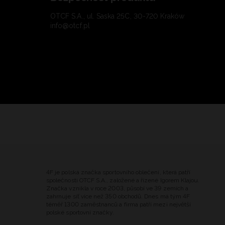
OTCF S.A., ul. Saska 25C, 30-720 Kraków
info@otcf.pl
4F je polská značka sportovního oblečení, která patří
společnosti OTCF S.A., založené a řízené Igorem Klajou.
Značka vznikla v roce 2003, působí ve 39 zemích a
zahrnuje síť více než 350 obchodů. Dnes má tým 4F
téměř 1300 zaměstnanců a firma patří mezi největší
polské sportovní značky.