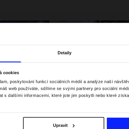
Detaily
á cookies
klam, poskytování funkcí sociálních médií a analýze naší návšt
 jaké jsou váhové
Formule 1 v kraťasech: pravidla, časy
 náš web používáte, sdílíme se svými partnery pro sociální média
letní průvodce
závodů, rekordy a nejlepší jezdci F1
 s dalšími informacemi, které jste jim poskytli nebo které získa
Upravit
Dodací náklady
Najděte naše obchody
B2B