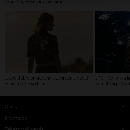
Zkontrolujte všechny záznamy
Jak se dobře připravit na aktivní den u vody?
UFC - Co to je a j
Poradíme, co si sbalit
Kompletní průvo
O nás
Informace
Zákaznický servis