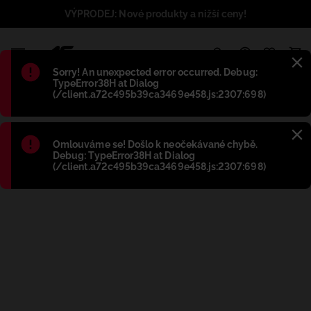
VÝPRODEJ: Nové produkty a nižší ceny!
1
Błąd
:
Sorry! An unexpected error occurred. Debug:
TypeError38H at Dialog
(/client.a72c495b39ca3469e458.js:2307:698)
Błąd
:
Omlouváme se! Došlo k neočekávané chybě.
Debug: TypeError38H at Dialog
(/client.a72c495b39ca3469e458.js:2307:698)