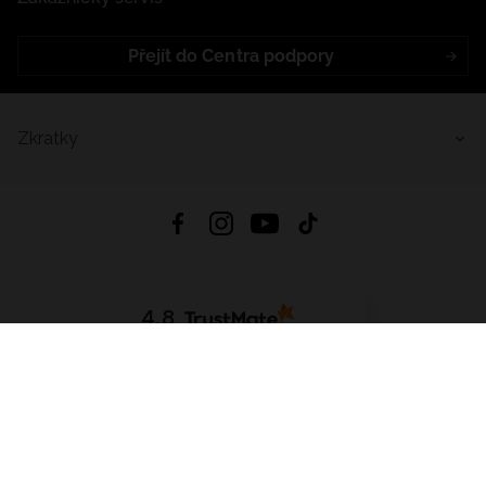
Přejít do Centra podpory
Zkratky
4.8
Založeno na
1441
hodnocení
ze všech dob
Stáhnout Aplikaci:
App Store
Google Play
App Gallery