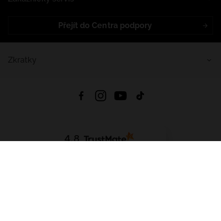
Přejít do Centra podpory
Zkratky
4.8
Založeno na
1441
hodnocení
ze všech dob
Stáhnout Aplikaci:
App Store
Google Play
App Gallery
Všechna práva vyhrazena © 2026