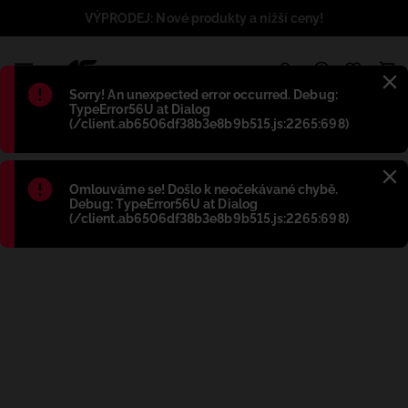
VÝPRODEJ: Nové produkty a nižší ceny!
1
Błąd
:
Sorry! An unexpected error occurred. Debug:
TypeError56U at Dialog
(/client.ab6506df38b3e8b9b515.js:2265:698)
Błąd
:
Omlouváme se! Došlo k neočekávané chybě.
Debug: TypeError56U at Dialog
(/client.ab6506df38b3e8b9b515.js:2265:698)