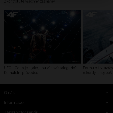
Zkontrolujte všechny záznamy
UFC - Co to je a jaké jsou váhové kategorie?
Formule 1 v kraťas
Kompletní průvodce
rekordy a nejlepší
O nás
Informace
Zákaznický servis