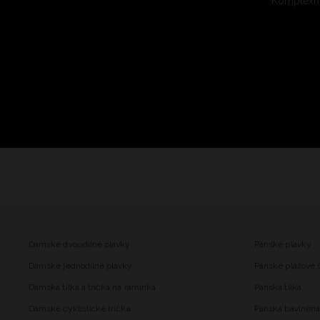
Komplexní
Dámské dvoudílné plavky
Pánské plavky
Dámské jednodílné plavky
Pánské plážové 
Dámská tílka a trička na ramínka
Pánská tílka
Dámské cyklistické trička
Pánská bavlněná 