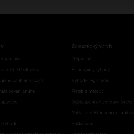
ce
Zákaznický servis
 podmínky
Přepravné
e o změně Podmínek
E shopping vyhody
hrany osobních údajů
Výhody registrace
 nakupování online
Platební metody
propagace
Odstoupení od smlouvy (vrácen
Nahlaste odstoupení od smlouvy
í o shodě
Reklamace