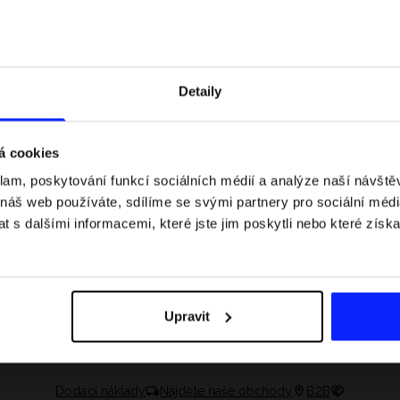
Detaily
á cookies
klam, poskytování funkcí sociálních médií a analýze naší návšt
 náš web používáte, sdílíme se svými partnery pro sociální média
 s dalšími informacemi, které jste jim poskytli nebo které získa
 jaké jsou váhové
Formule 1 v kraťasech: pravidla, časy
letní průvodce
závodů, rekordy a nejlepší jezdci F1
Upravit
Dodací náklady
Najděte naše obchody
B2B