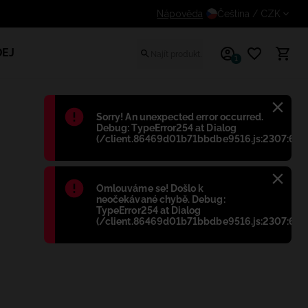
odatečnou slevu pro registrované zákazníky
Nápověda
Čeština
/ CZK
EJ
1
Błąd
:
Sorry! An unexpected error occurred.
Debug: TypeError254 at Dialog
(/client.86469d01b71bbdbe9516.js:2307:698
Błąd
:
Omlouváme se! Došlo k
neočekávané chybě. Debug:
TypeError254 at Dialog
(/client.86469d01b71bbdbe9516.js:2307:698