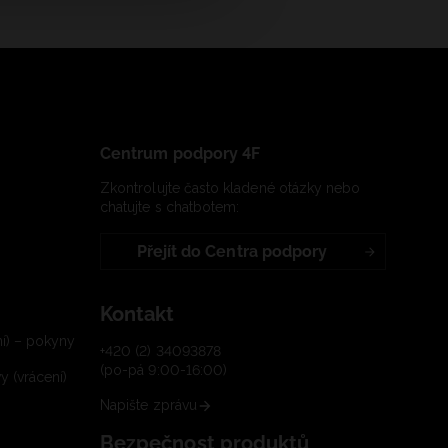
Centrum podpory 4F
Zkontrolujte často kladené otázky nebo
chatujte s chatbotem:
Přejít do Centra podpory
Kontakt
í) – pokyny
+420 (2) 34093878
(po-pá 9:00-16:00)
 (vrácení)
Napište zprávu
Bezpečnost produktů