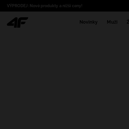
VÝPRODEJ: Nové produkty a nižší ceny!
Novinky
Muži