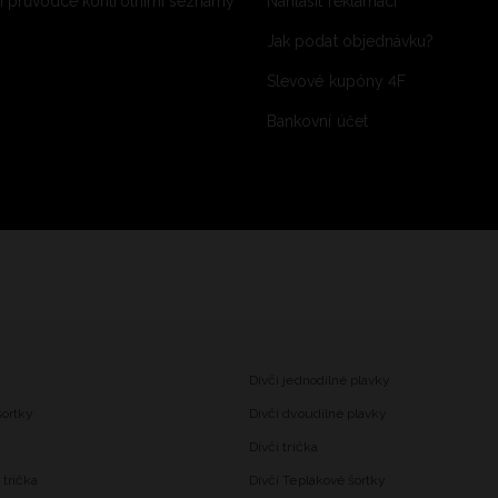
 průvodce kontrolními seznamy
Nahlásit reklamaci
Jak podat objednávku?
Slevové kupóny 4F
Bankovní účet
Dívčí jednodílné plavky
šortky
Dívčí dvoudílné plavky
Dívčí trička
trička
Dívčí Teplákové šortky