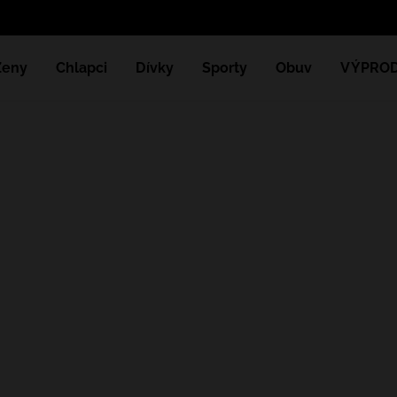
Získejte d
Ženy
Chlapci
Dívky
Sporty
Obuv
VÝPROD