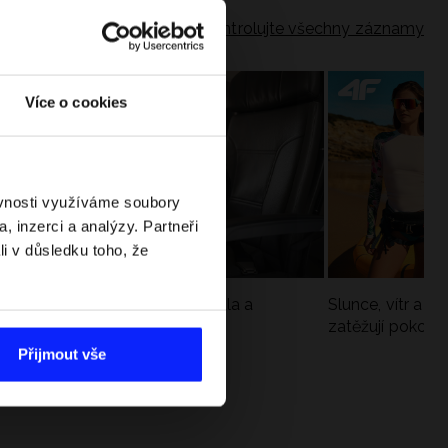
Zkontrolujte všechny záznamy
Více o cookies
ěvnosti využíváme soubory
, inzerci a analýzy. Partneři
li v důsledku toho, že
Jak si sbalit batoh do letadla a
Slunce, vítr a vo
nepřekročit limity?
zatěžují pokožku
sportech
Přijmout vše