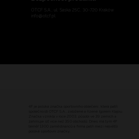
OTCF S.A., ul. Saska 25C, 30-720 Kraków
info@otcf.pl
4F je polská značka sportovního oblečení, která patří
společnosti OTCF S.A., založené a řízené Igorem Klajou.
Značka vznikla v roce 2003, působí ve 39 zemích a
zahrnuje síť více než 350 obchodů. Dnes má tým 4F
téměř 1300 zaměstnanců a firma patří mezi největší
polské sportovní značky.