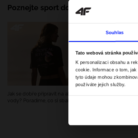
Poznejte sport do hloubky
Souhlas
Tato webová stránka použív
K personalizaci obsahu a re
cookie. Informace o tom, jak
tyto údaje mohou zkombinovat
používáte jejich služby.
Jak se dobře připravit na aktivní den u
UFC - Co to je a
vody? Poradíme, co si sbalit
kategorie? Komp