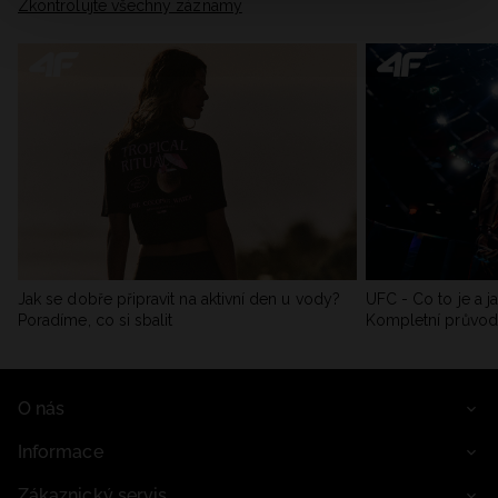
Zkontrolujte všechny záznamy
Jak se dobře připravit na aktivní den u vody?
UFC - Co to je a j
Poradíme, co si sbalit
Kompletní průvo
O nás
Informace
Zákaznický servis