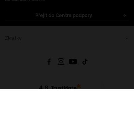
Přejít do Centra podpory
Zkratky
4.8
Založeno na
1441
hodnocení
ze všech dob
Stáhnout Aplikaci:
App Store
Google Play
App Gallery