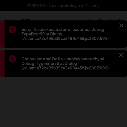
VÝPRODEJ: Nové produkty a nižší ceny!
1
Błąd
:
Sorry! An unexpected error occurred. Debug:
TypeError5S at Dialog
(/client.a72c495b39ca3469e458.js:2307:698)
Błąd
:
Omlouváme se! Došlo k neočekávané chybě.
Debug: TypeError5S at Dialog
(/client.a72c495b39ca3469e458.js:2307:698)