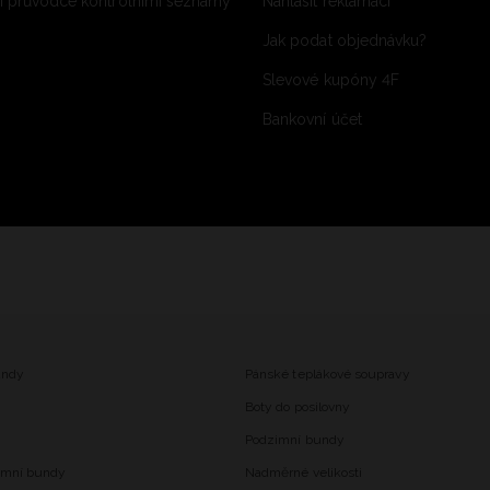
 průvodce kontrolními seznamy
Nahlásit reklamaci
Jak podat objednávku?
Slevové kupóny 4F
Bankovní účet
undy
Pánské teplákové soupravy
Boty do posilovny
Podzimní bundy
imní bundy
Nadměrné velikosti