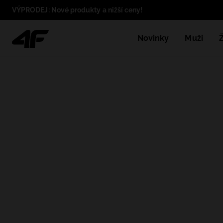
VÝPRODEJ: Nové produkty a nižší ceny!
Novinky
Muži