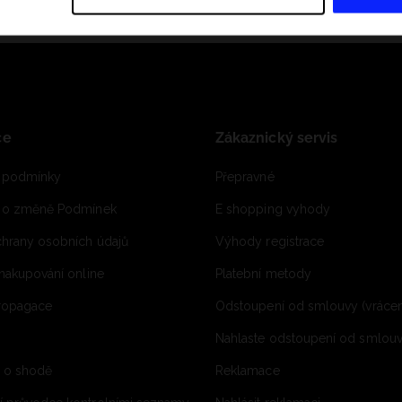
ce
Zákaznický servis
 podmínky
Přepravné
e o změně Podmínek
E shopping vyhody
hrany osobních údajů
Výhody registrace
 nakupování online
Platební metody
propagace
Odstoupení od smlouvy (vrácen
Nahlaste odstoupení od smlouvy
í o shodě
Reklamace