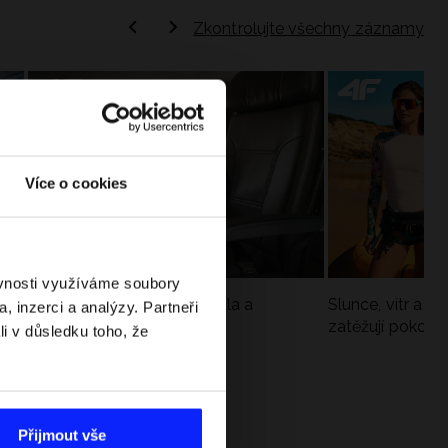
Zkontrolujte všechny záznamy
Více o cookies
ěvnosti využíváme soubory
Jak si sbalit batoh do letadla a
Slunce, vítr a vo
, inzerci a analýzy. Partneři
nepřekročit limity?
zatěžují pokožku
li v důsledku toho, že
sportech
Přijmout vše