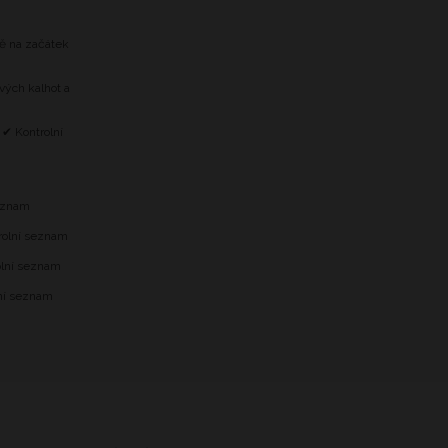
tě na začátek
vých kalhot a
 ✔ Kontrolní
m
seznam
trolní seznam
olní seznam
lní seznam