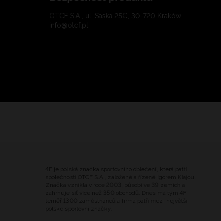
OTCF S.A., ul. Saska 25C, 30-720 Kraków
info@otcf.pl
4F je polská značka sportovního oblečení, která patří
společnosti OTCF S.A., založené a řízené Igorem Klajou.
Značka vznikla v roce 2003, působí ve 39 zemích a
zahrnuje síť více než 350 obchodů. Dnes má tým 4F
téměř 1300 zaměstnanců a firma patří mezi největší
polské sportovní značky.