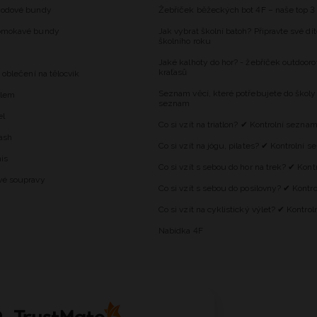
hodové bundy
Žebříček běžeckých bot 4F – naše top 3
omokavé bundy
Jak vybrat školní batoh? Připravte své dí
školního roku
Jaké kalhoty do hor? - žebříček outdooro
kraťasů
 oblečení na tělocvik
Seznam věcí, které potřebujete do školy
alem
seznam
el
Co si vzít na triatlon? ✔ Kontrolní sezna
ash
Co si vzít na jógu, pilates? ✔ Kontrolní 
is
Co si vzít s sebou do hor na trek? ✔ Kon
vé soupravy
Co si vzít s sebou do posilovny? ✔ Kontr
Co si vzít na cyklistický výlet? ✔ Kontro
Nabídka 4F