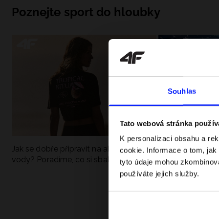
Poznejte sport do hloubky
Souhlas
Tato webová stránka použív
K personalizaci obsahu a re
Jak se dobře připravit na aktivní den u
UFC - Co to je a
cookie. Informace o tom, jak
vody? Poradíme, co si sbalit
kategorie? Komp
tyto údaje mohou zkombinovat
používáte jejich služby.