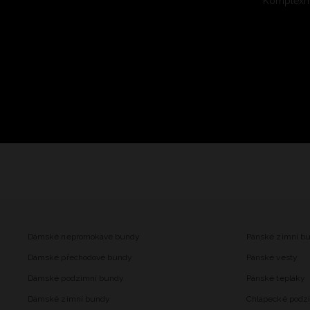
Komplexní
Dámské nepromokavé bundy
Pánské zimní b
Dámské přechodové bundy
Pánské vesty
Dámské podzimní bundy
Pánské tepláky
Dámské zimní bundy
Chlapecké podz