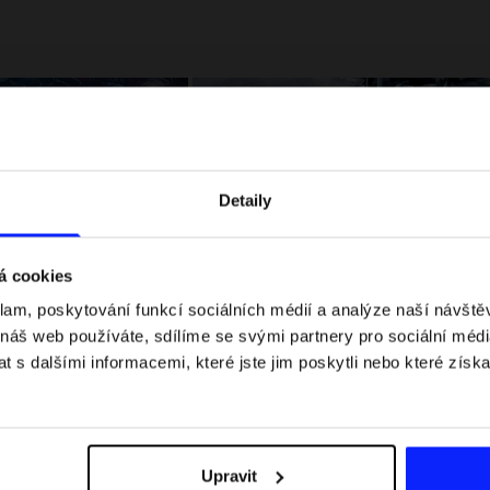
Detaily
á cookies
klam, poskytování funkcí sociálních médií a analýze naší návšt
 jaké jsou váhové
Formule 1 v kraťasech: pravidla, časy
 náš web používáte, sdílíme se svými partnery pro sociální média
letní průvodce
závodů, rekordy a nejlepší jezdci F1
 s dalšími informacemi, které jste jim poskytli nebo které získa
Upravit
Dodací náklady
Najděte naše obchody
B2B