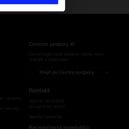
Centrum podpory 4F
Zkontrolujte často kladené otázky nebo
chatujte s chatbotem:
Přejít do Centra podpory
Kontakt
í) – pokyny
+420 (2) 34093878
(po-pá 9:00-16:00)
 (vrácení)
Napište zprávu
Bezpečnost produktů