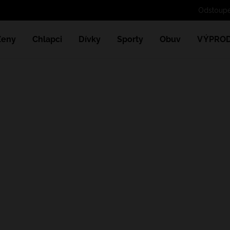
Odst
Ženy
Chlapci
Dívky
Sporty
Obuv
VÝPROD