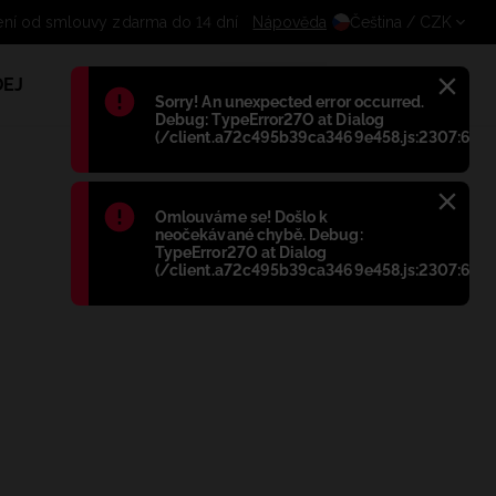
oupení od smlouvy zdarma do 14 dní
Nápověda
Čeština
/ CZK
EJ
1
Błąd
:
Sorry! An unexpected error occurred.
Debug: TypeError27O at Dialog
(/client.a72c495b39ca3469e458.js:2307:698)
Błąd
:
Omlouváme se! Došlo k
neočekávané chybě. Debug:
TypeError27O at Dialog
(/client.a72c495b39ca3469e458.js:2307:698)