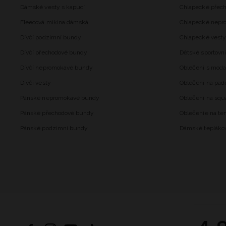
Dámské vesty s kapucí
Chlapecké přec
Fleecová mikina dámská
Chlapecké nepr
Dívčí podzimní bundy
Chlapecké vesty
Dívčí přechodové bundy
Dětské sportovní
Dívčí nepromokavé bundy
Oblečení s mod
Dívčí vesty
Oblečení na pad
Pánské nepromokavé bundy
Oblečení na squ
Pánské přechodové bundy
Oblečenie na ten
Pánské podzimní bundy
Dámské tepláko