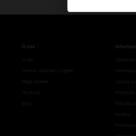
O nás
Informa
O nás
Obchodní
Firemní oblečení s logem
Informac
Mapa stránek
Zásady oc
Obchody
Přednosti
Blog
Pravidla 
Hosting
Prohlášen