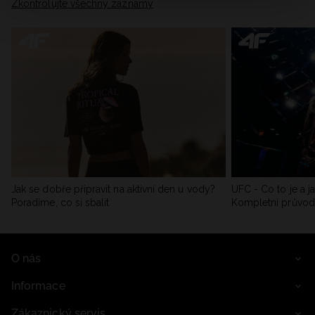
Zkontrolujte všechny záznamy
Jak se dobře připravit na aktivní den u vody?
UFC - Co to je a j
Poradíme, co si sbalit
Kompletní průvo
O nás
Informace
Zákaznický servis