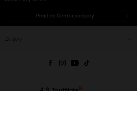
Přejít do Centra podpory
Zkratky
4.8
Založeno na
1441
hodnocení
ze všech dob
Stáhnout Aplikaci:
App Store
Google Play
App Gallery