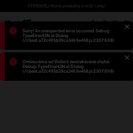
VÝPRODEJ: Nové produkty a nižší ceny!
1
Błąd
:
Sorry! An unexpected error occurred. Debug:
TypeError43N at Dialog
(/client.a72c495b39ca3469e458.js:2307:698)
Błąd
:
Omlouváme se! Došlo k neočekávané chybě.
Debug: TypeError43N at Dialog
(/client.a72c495b39ca3469e458.js:2307:698)