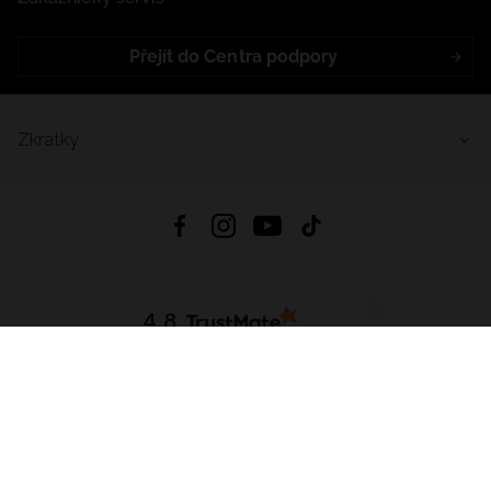
Přejít do Centra podpory
Zkratky
4.8
Založeno na
1441
hodnocení
ze všech dob
Stáhnout Aplikaci:
App Store
Google Play
App Gallery