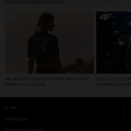
Zkontrolujte všechny záznamy
Jak se dobře připravit na aktivní den u vody?
UFC - Co to je a j
Poradíme, co si sbalit
Kompletní průvo
O nás
Informace
Zákaznický servis