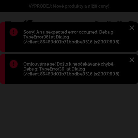
VÝPRODEJ: Nové produkty a nižší ceny!
1
Błąd
:
Sorry! An unexpected error occurred. Debug:
TypeError36I at Dialog
(/client.86469d01b71bbdbe9516.js:2307:698)
Błąd
:
Omlouváme se! Došlo k neočekávané chybě.
Debug: TypeError36I at Dialog
(/client.86469d01b71bbdbe9516.js:2307:698)