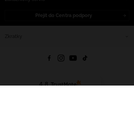
Přejít do Centra podpory
Zkratky
4.8
Založeno na
1441
hodnocení
ze všech dob
Stáhnout Aplikaci:
App Store
Google Play
App Gallery
Všechna práva vyhrazena © 2026