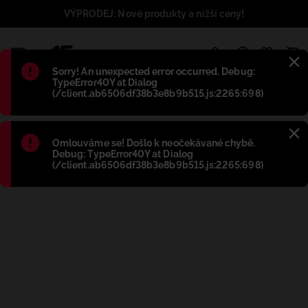
VÝPRODEJ: Nové produkty a nižší ceny!
1
Błąd
:
Sorry! An unexpected error occurred. Debug:
TypeError40Y at Dialog
(/client.ab6506df38b3e8b9b515.js:2265:698)
Błąd
:
Omlouváme se! Došlo k neočekávané chybě.
Debug: TypeError40Y at Dialog
(/client.ab6506df38b3e8b9b515.js:2265:698)