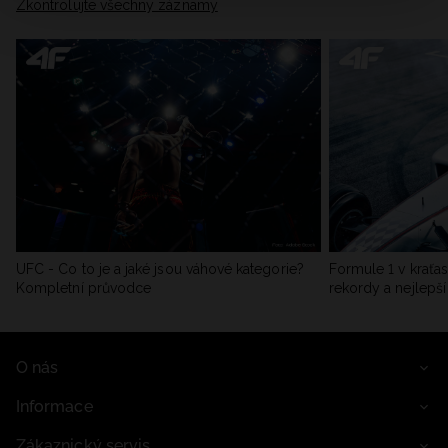
Zkontrolujte všechny záznamy
UFC - Co to je a jaké jsou váhové kategorie?
Formule 1 v kraťas
Kompletní průvodce
rekordy a nejlepší
O nás
Informace
Zákaznický servis