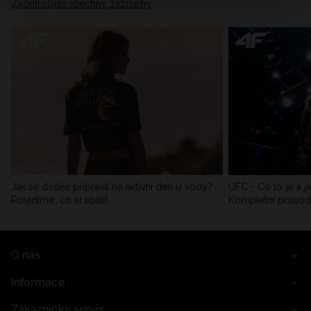
Zkontrolujte všechny záznamy
Jak se dobře připravit na aktivní den u vody?
UFC - Co to je a j
Poradíme, co si sbalit
Kompletní průvo
O nás
Informace
Zákaznický servis