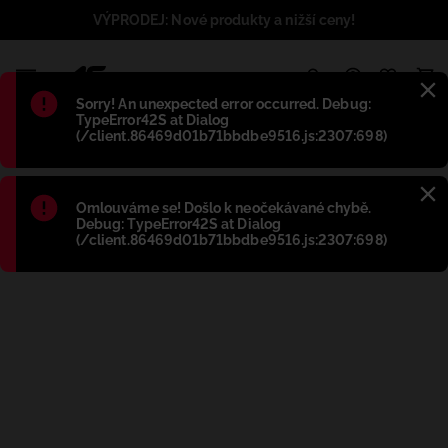
VÝPRODEJ: Nové produkty a nižší ceny!
1
Błąd
:
Sorry! An unexpected error occurred. Debug:
TypeError42S at Dialog
(/client.86469d01b71bbdbe9516.js:2307:698)
Błąd
:
Omlouváme se! Došlo k neočekávané chybě.
Debug: TypeError42S at Dialog
(/client.86469d01b71bbdbe9516.js:2307:698)