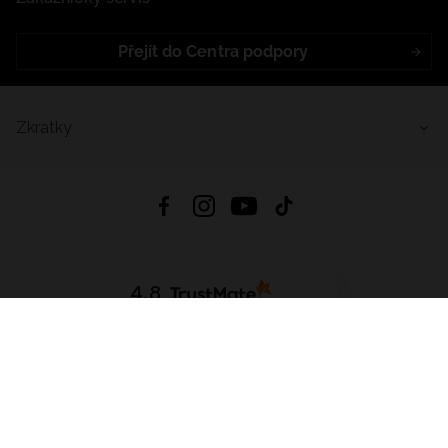
Přejít do Centra podpory
Zkratky
4.8
Založeno na
1441
hodnocení
ze všech dob
Stáhnout Aplikaci:
App Store
Google Play
App Gallery