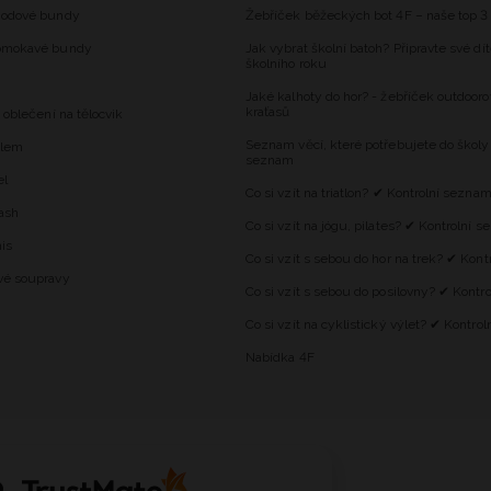
hodové bundy
Žebříček běžeckých bot 4F – naše top 3
omokavé bundy
Jak vybrat školní batoh? Připravte své dí
školního roku
Jaké kalhoty do hor? - žebříček outdooro
kraťasů
 oblečení na tělocvik
Seznam věcí, které potřebujete do školy
alem
seznam
el
Co si vzít na triatlon? ✔ Kontrolní sezna
ash
Co si vzít na jógu, pilates? ✔ Kontrolní 
is
Co si vzít s sebou do hor na trek? ✔ Kon
vé soupravy
Co si vzít s sebou do posilovny? ✔ Kontr
Co si vzít na cyklistický výlet? ✔ Kontro
Nabídka 4F