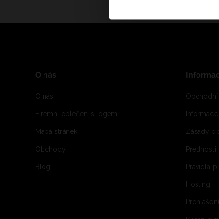
O nás
Informa
O nás
Obchodní
Firemní oblečení s logem
Informac
Mapa stránek
Zásady oc
Obchody
Přednosti
Blog
Pravidla 
Hosting
Prohlášen