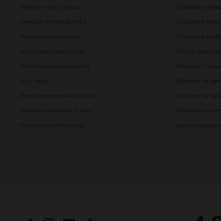
Dámské vesty s kapucí
Chlapecké přec
Fleecová mikina dámská
Chlapecké nepr
Dívčí podzimní bundy
Chlapecké vesty
Dívčí přechodové bundy
Dětské sportovní
Dívčí nepromokavé bundy
Oblečení s mod
Dívčí vesty
Oblečení na pad
Pánské nepromokavé bundy
Oblečení na squ
Pánské přechodové bundy
Oblečenie na ten
Pánské podzimní bundy
Dámské tepláko