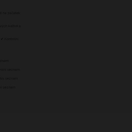
tě na začátek
vých kalhot a
 ✔ Kontrolní
m
seznam
trolní seznam
olní seznam
lní seznam