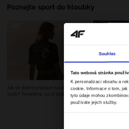
Poznejte sport do hloubky
Souhlas
Tato webová stránka použív
K personalizaci obsahu a re
Jak se dobře připravit na aktivní den u
UFC - Co to je a
cookie. Informace o tom, jak
vody? Poradíme, co si sbalit
kategorie? Komp
tyto údaje mohou zkombinovat
používáte jejich služby.