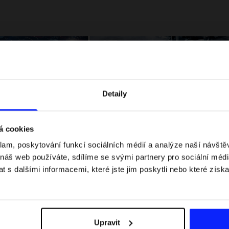
Detaily
á cookies
klam, poskytování funkcí sociálních médií a analýze naší návšt
 jaké jsou váhové
Formule 1 v kraťasech: pravidla, časy
 náš web používáte, sdílíme se svými partnery pro sociální média
letní průvodce
závodů, rekordy a nejlepší jezdci F1
 s dalšími informacemi, které jste jim poskytli nebo které získa
Upravit
Dodací náklady
Najděte naše obchody
B2B