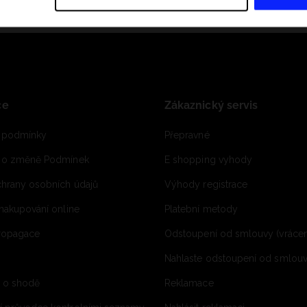
ce
Zákaznický servis
 podmínky
Přepravné
e o změně Podmínek
E shopping vyhody
hrany osobních údajů
Výhody registrace
 nakupování online
Platební metody
propagace
Odstoupení od smlouvy (vrácen
Nahlaste odstoupení od smlouvy
í o shodě
Reklamace