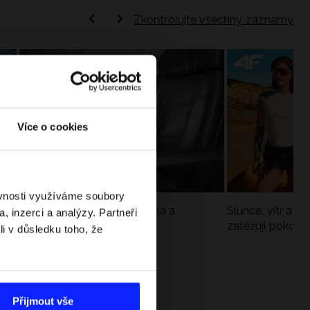
Zkontrolujte všechny záznamy
Více o cookies
ěvnosti využíváme soubory
Jak si sbalit batoh do letadla a
Slunce, vítr a vo
, inzerci a analýzy. Partneři
nepřekročit limity?
zatěžují pokožku
li v důsledku toho, že
sportech
Přijmout vše