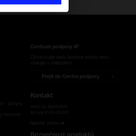
Centrum podpory 4F
Zkontrolujte často kladené otázky nebo
chatujte s chatbotem:
Přejít do Centra podpory
Kontakt
í) – pokyny
+420 (2) 34093878
(po-pá 9:00-16:00)
 (vrácení)
Napište zprávu
Bezpečnost produktů