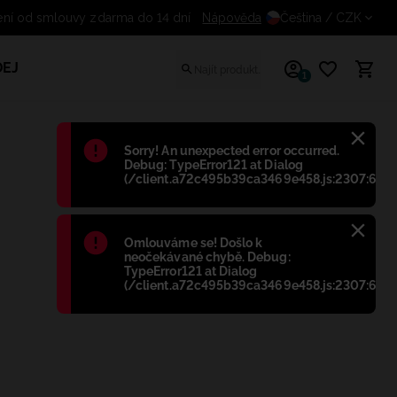
Odstoupení od smlouvy zdarma do 14 dní
Nápověda
Čeština
/ CZK
EJ
1
Błąd
:
Sorry! An unexpected error occurred.
Debug: TypeError121 at Dialog
(/client.a72c495b39ca3469e458.js:2307:698)
Błąd
:
Omlouváme se! Došlo k
neočekávané chybě. Debug:
TypeError121 at Dialog
(/client.a72c495b39ca3469e458.js:2307:698)