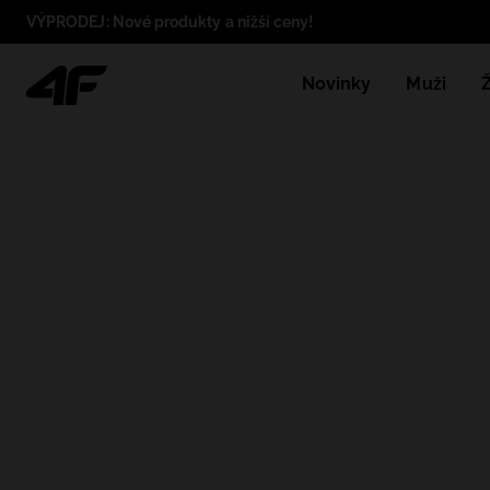
VÝPRODEJ: Nové produkty a nižší ceny!
Novinky
Muži