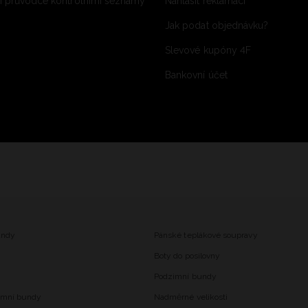
 průvodce kontrolními seznamy
Nahlásit reklamaci
Jak podat objednávku?
Slevové kupóny 4F
Bankovní účet
undy
Pánské teplákové soupravy
Boty do posilovny
Podzimní bundy
imní bundy
Nadměrné velikosti