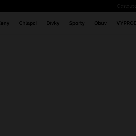
Ženy
Chlapci
Dívky
Sporty
Obuv
VÝPROD