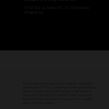
OTCF S.A., ul. Saska 25C, 30-720 Kraków
info@otcf.pl
4F je polská značka sportovního oblečení, která patří
společnosti OTCF S.A., založené a řízené Igorem Klajou.
Značka vznikla v roce 2003, působí ve 39 zemích a
zahrnuje síť více než 350 obchodů. Dnes má tým 4F
téměř 1300 zaměstnanců a firma patří mezi největší
polské sportovní značky.