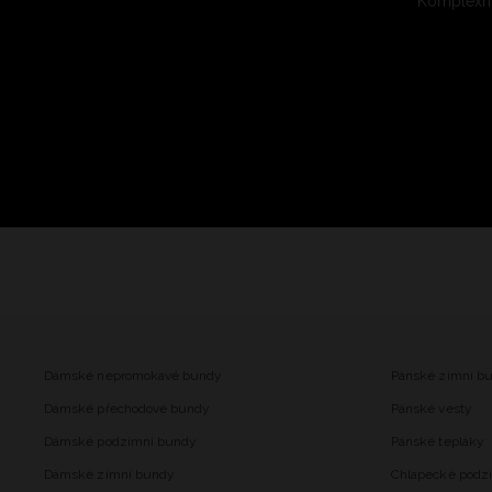
Komplexní
Dámské nepromokavé bundy
Pánské zimní b
Dámské přechodové bundy
Pánské vesty
Dámské podzimní bundy
Pánské tepláky
Dámské zimní bundy
Chlapecké podz